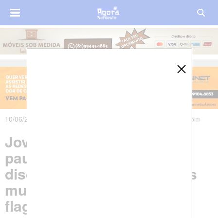
10/06/2025 às 16h35m - Atualizado em 10/06/2025 às 21h45m
Jovem é morta a facadas e
pauladas por causa de
discussão na internet; duas
mulheres são presas em
flagrante