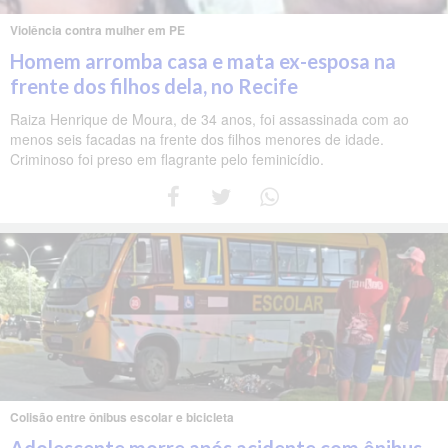
Violência contra mulher em PE
Homem arromba casa e mata ex-esposa na
frente dos filhos dela, no Recife
Raiza Henrique de Moura, de 34 anos, foi assassinada com ao
menos seis facadas na frente dos filhos menores de idade.
Criminoso foi preso em flagrante pelo feminicídio.
Colisão entre ônibus escolar e bicicleta
Adolescente morre após acidente com ônibus