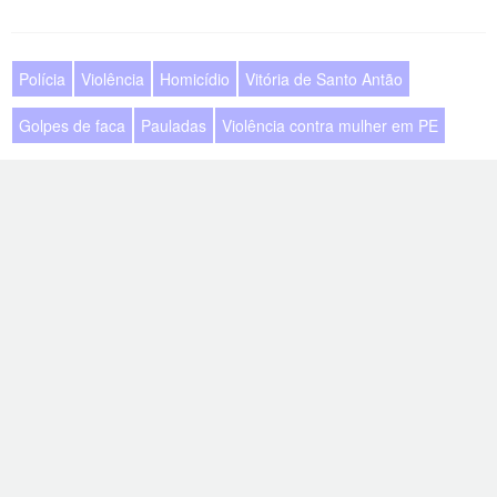
Polícia
Violência
Homicídio
Vitória de Santo Antão
Golpes de faca
Pauladas
Violência contra mulher em PE