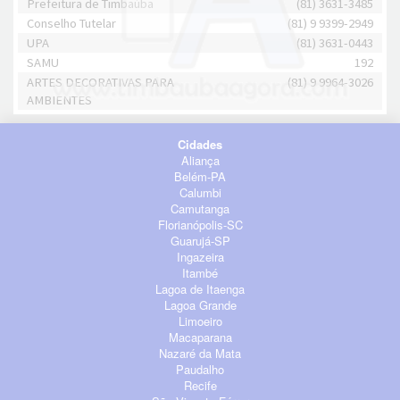
Prefeitura de Timbaúba
(81) 3631-3485
Conselho Tutelar
(81) 9 9399-2949
UPA
(81) 3631-0443
SAMU
192
ARTES DECORATIVAS PARA
(81) 9 9964-3026
AMBIENTES
Cidades
Aliança
Belém-PA
Calumbi
Camutanga
Florianópolis-SC
Guarujá-SP
Ingazeira
Itambé
Lagoa de Itaenga
Lagoa Grande
Limoeiro
Macaparana
Nazaré da Mata
Paudalho
Recife