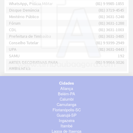
WhatsApp, Polícia Militar
(81) 9 9985-1855
Disque Denúncia
(81) 3719-4545
Minitério Público
(81) 3631-5248
Fórum
(81) 3631-1288
CDL
(81) 3631-1003
Prefeitura de Timbaúba
(81) 3631-3485
Conselho Tutelar
(81) 9 9399-2949
UPA
(81) 3631-0443
SAMU
192
ARTES DECORATIVAS PARA
(81) 9 9964-3026
AMBIENTES
Cidades
Aliança
Belém-PA
Calumbi
Camutanga
Florianópolis-SC
Guarujá-SP
Ingazeira
Itambé
Lagoa de Itaenga