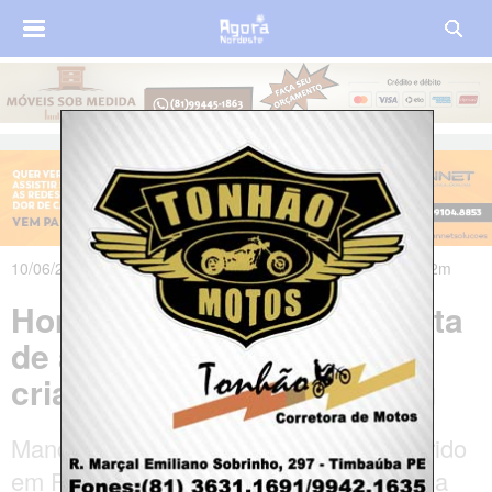
10/06/2026 às 23h16m - Atualizado em 11/06/2026 às 06h02m
Homem é preso por suspeita
de abuso sexual contra
criança autista em Caruaru
Mandado de prisão preventiva foi cumprido
em Ribeirão após investigação da Polícia