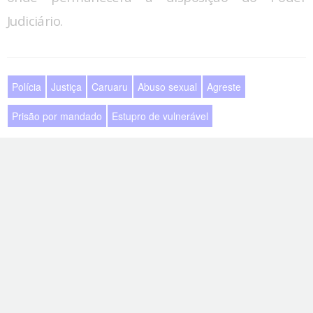
Judiciário.
Polícia
Justiça
Caruaru
Abuso sexual
Agreste
Prisão por mandado
Estupro de vulnerável