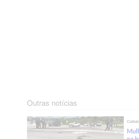
Outras notícias
Colisã
Mulh
na b