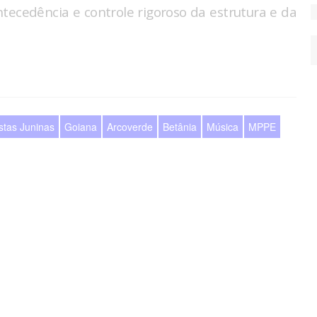
ecedência e controle rigoroso da estrutura e da
stas Juninas
Goiana
Arcoverde
Betânia
Música
MPPE