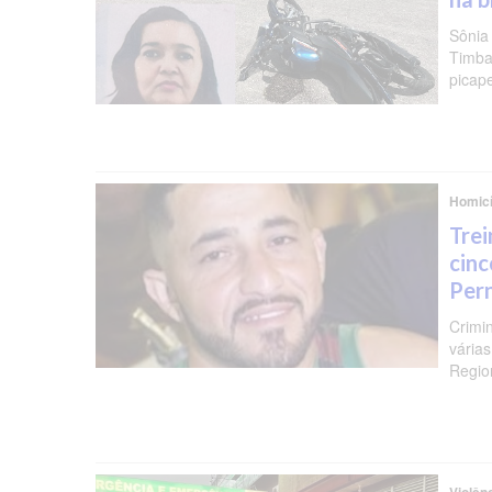
Sônia
Timba
picap
Homicí
Trei
cinc
Per
Crimi
várias
Regio