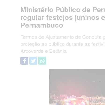
Ministério Público de P
regular festejos juninos
Pernambuco
Termos de Ajustamento de Conduta g
proteção ao público durante as fest
Arcoverde e Betânia