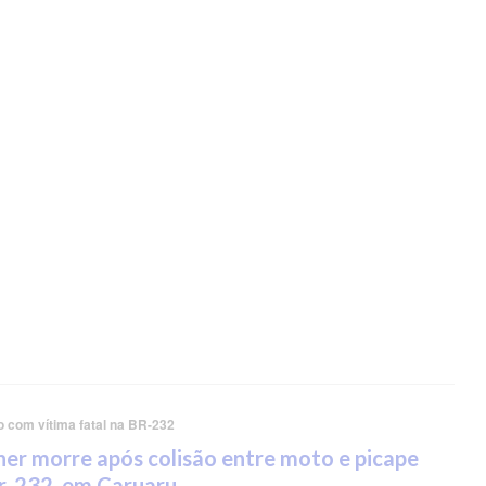
o com vítima fatal na BR-232
er morre após colisão entre moto e picape
r-232, em Caruaru