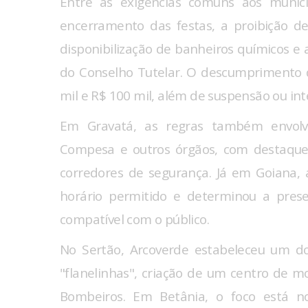
Entre as exigências comuns aos municí
encerramento das festas, a proibição d
disponibilização de banheiros químicos e 
do Conselho Tutelar. O descumprimento d
mil e R$ 100 mil, além de suspensão ou int
Em Gravatá, as regras também envolve
Compesa e outros órgãos, com destaque 
corredores de segurança. Já em Goiana, 
horário permitido e determinou a pres
compatível com o público.
No Sertão, Arcoverde estabeleceu um do
"flanelinhas", criação de um centro de 
Bombeiros. Em Betânia, o foco está n