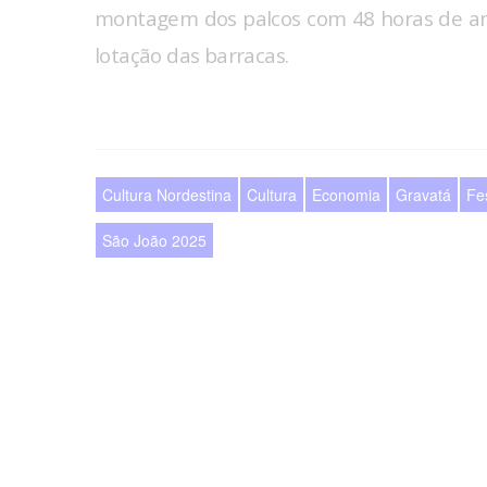
montagem dos palcos com 48 horas de ant
lotação das barracas.
Cultura Nordestina
Cultura
Economia
Gravatá
Fe
São João 2025