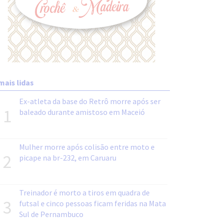
mais lidas
Ex-atleta da base do Retrô morre após ser
1
baleado durante amistoso em Maceió
Mulher morre após colisão entre moto e
2
picape na br-232, em Caruaru
Treinador é morto a tiros em quadra de
3
futsal e cinco pessoas ficam feridas na Mata
Sul de Pernambuco