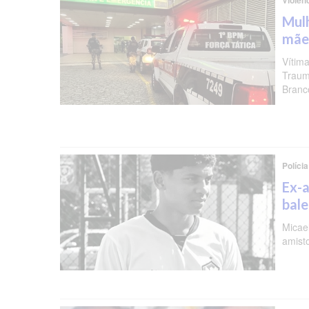
Violên
Mulh
mãe
Vítima
Traum
Branc
Polícia
Ex-a
bal
Micael
amist