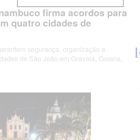
ernambuco firma acordos para
 em quatro cidades de
arantem segurança, organização e
ividades de São João em Gravatá, Goiana,