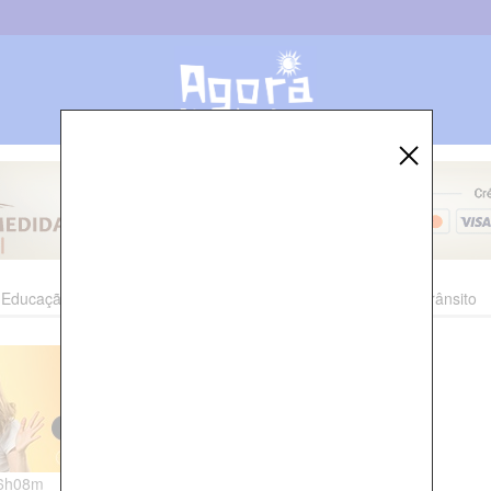
Educação
Esporte
Cultura
Polícia
Economia
Trânsito
06h08m