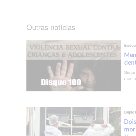
Outras notícias
Insegu
Meni
dent
Segun
mesma
Duplo 
Dois
mor