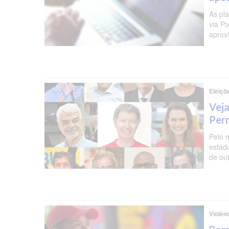
As pl
via P
aprox
Eleiçõ
Veja
Per
Pelo 
estad
de ou
Violên