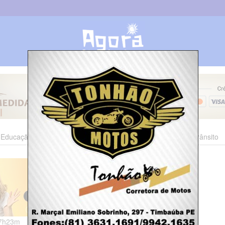
Educação
Esporte
Cultura
Polícia
Economia
Trânsito
17h23m