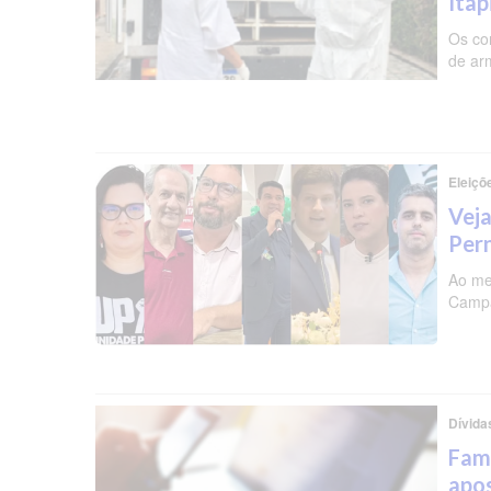
Ita
Os co
de ar
Eleiçõ
Veja
Per
Ao me
Campa
Dívida
Famí
apos