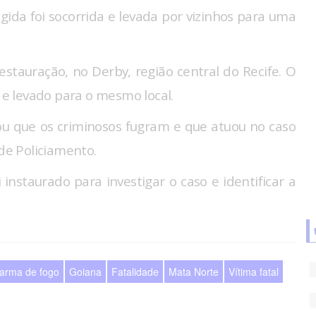
gida foi socorrida e levada por vizinhos para uma
Restauração, no Derby, região central do Recife. O
s e levado para o mesmo local.
mou que os criminosos fugram e que atuou no caso
e Policiamento.
oi instaurado para investigar o caso e identificar a
 arma de fogo
Goiana
Fatalidade
Mata Norte
Vítima fatal