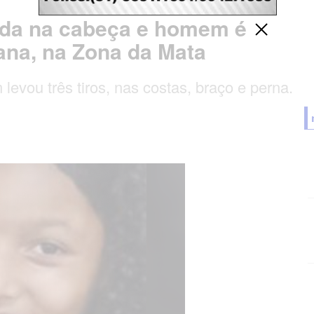
ada na cabeça e homem é
iana, na Zona da Mata
levou três tiros, nas costas, braço e perna.