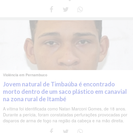
Violência em Pernambuco
Jovem natural de Timbaúba é encontrado
morto dentro de um saco plástico em canavial
na zona rural de Itambé
A vítima foi identificada como Natan Marconi Gomes, de 18 anos.
Durante a perícia, foram constatadas perfurações provocadas por
disparos de arma de fogo na região da cabeça e na mão direita.