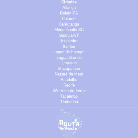
Cidades
Aliança
Belém-PA
Calumbi
Camutanga
Florianópolis-SC
Guarujá-SP
Ingazeira
Itambé
Lagoa de Itaenga
Lagoa Grande
Limoeiro
Macaparana
Nazaré da Mata
Paudalho
Recife
São Vicente Férrer
Tacaimbó
Timbaúba