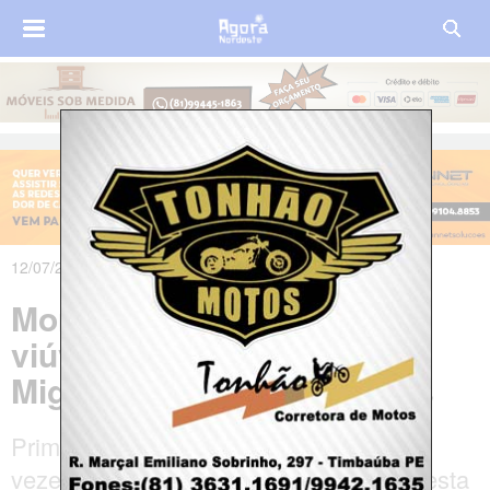
12/07/2024 às 08h28m
Morre Magdalena Arraes,
viúva do ex-governador
Miguel Arraes, aos 95 anos
Primeira-dama de Pernambuco por três
vezes, ela morreu de causas naturais nesta