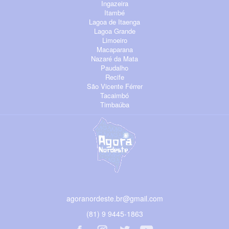
Ingazeira
Itambé
Lagoa de Itaenga
Lagoa Grande
Limoeiro
Macaparana
Nazaré da Mata
Paudalho
Recife
São Vicente Férrer
Tacaimbó
Timbaúba
agoranordeste.br@gmail.com
(81) 9 9445-1863