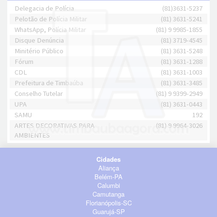
Delegacia de Polícia
(81)3631-5237
Pelotão de Polícia Militar
(81) 3631-5241
WhatsApp, Polícia Militar
(81) 9 9985-1855
Disque Denúncia
(81) 3719-4545
Minitério Público
(81) 3631-5248
Fórum
(81) 3631-1288
CDL
(81) 3631-1003
Prefeitura de Timbaúba
(81) 3631-3485
Conselho Tutelar
(81) 9 9399-2949
UPA
(81) 3631-0443
SAMU
192
ARTES DECORATIVAS PARA
(81) 9 9964-3026
AMBIENTES
Cidades
Aliança
Belém-PA
Calumbi
Camutanga
Florianópolis-SC
Guarujá-SP