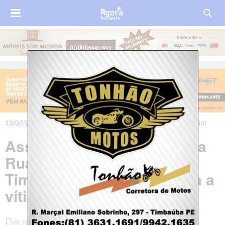
13/07/2021 às 23h40m - Atualizado em 14/07/2021 às 08h25m
Assassinato é registrado na
Rua Henrique Dias, em
Timbaúba; polícia identifica a
vítima
De acordo com a polícia, o homem foi