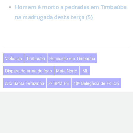
Homem é morto a pedradas em Timbaúba
na madrugada desta terça (5)
Violência
Timbaúba
Homicídio em Timbaúba
Disparo de arma de fogo
Mata Norte
IML
Alto Santa Terezinha
2º BPM-PE
46ª Delegacia de Polícia