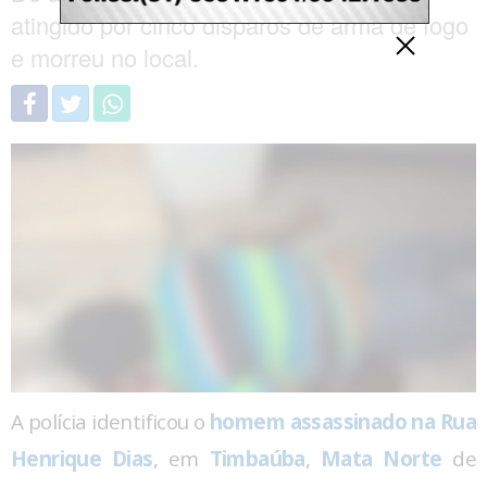
atingido por cinco disparos de arma de fogo
e morreu no local.
A polícia identificou o
homem assassinado na Rua
Henrique Dias
, em
Timbaúba
,
Mata Norte
de