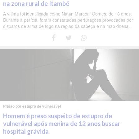
na zona rural de Itambé
A vítima foi identificada como Natan Marconi Gomes, de 18 anos.
Durante a perícia, foram constatadas perfurações provocadas por
disparos de arma de fogo na região da cabeça e na mão direita.
Prisão por estupro de vulnerável
Homem é preso suspeito de estupro de
vulnerável após menina de 12 anos buscar
hospital grávida