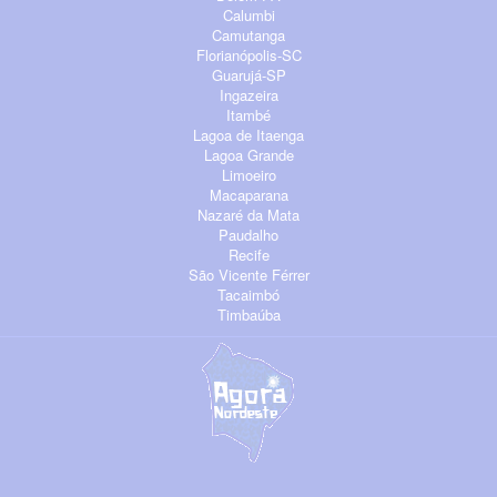
Calumbi
Camutanga
Florianópolis-SC
Guarujá-SP
Ingazeira
Itambé
Lagoa de Itaenga
Lagoa Grande
Limoeiro
Macaparana
Nazaré da Mata
Paudalho
Recife
São Vicente Férrer
Tacaimbó
Timbaúba