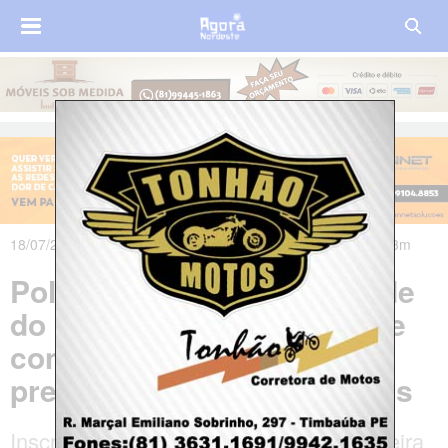
18/07/2018 às 00h28m - Atualizado em 18/07/2018 às 07h43m
Polícia Militar do Rio Grande
do Norte abre inscrições de
concurso para
preenchimento de mil vagas
Inscrições começaram nesta segunda-feira