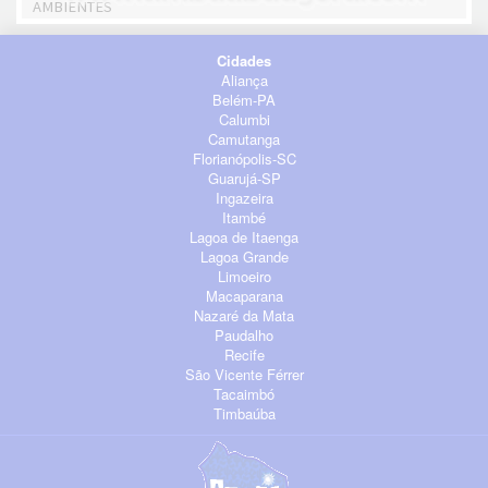
AMBIENTES
Cidades
Aliança
Belém-PA
Calumbi
Camutanga
Florianópolis-SC
Guarujá-SP
Ingazeira
Itambé
Lagoa de Itaenga
Lagoa Grande
Limoeiro
Macaparana
Nazaré da Mata
Paudalho
Recife
São Vicente Férrer
Tacaimbó
Timbaúba