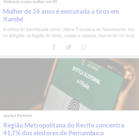
Violência contra mulher em PE
Mulher de 26 anos é executada a tiros em
Itambé
A vítima foi identificada como Liliane Francisca do Nascimento. Ela
foi atingida na região do tórax, costas e cabeça, morrendo no local.
Justiça Eleitoral
Região Metropolitana do Recife concentra
41,7% dos eleitores de Pernambuco