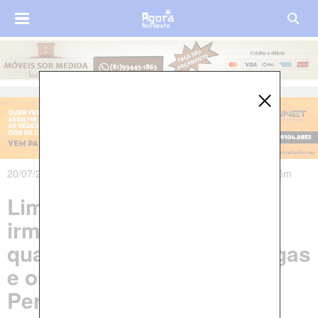
20/07/2021 às 21h28m - Atualizado em 20/07/2021 às 23h35m
Limoeiro: Homem, esposa,
irmã e sobrinha lideravam
quadrilha de tráfico de drogas
e outros crimes em
Pernambuco