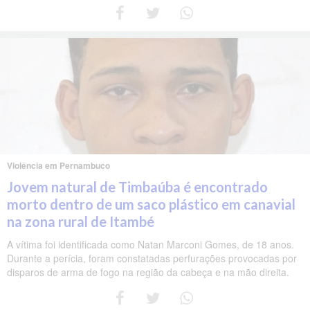
Violência em Pernambuco
Jovem natural de Timbaúba é encontrado
morto dentro de um saco plástico em canavial
na zona rural de Itambé
A vítima foi identificada como Natan Marconi Gomes, de 18 anos.
Durante a perícia, foram constatadas perfurações provocadas por
disparos de arma de fogo na região da cabeça e na mão direita.