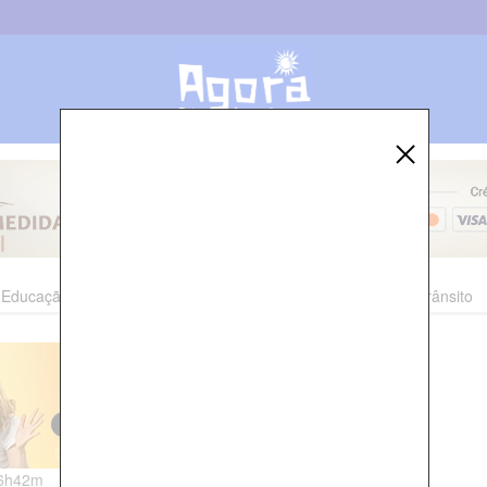
Educação
Esporte
Cultura
Polícia
Economia
Trânsito
06h42m