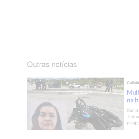
Outras notícias
Colisã
Mulh
na b
Sônia
Timba
picap