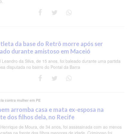
o.
tleta da base do Retrô morre após ser
eado durante amistoso em Maceió
 Leandro da Silva, de 15 anos, foi baleado durante uma partida
osa disputada no bairro do Pontal da Barra
cia contra mulher em PE
em arromba casa e mata ex-esposa na
te dos filhos dela, no Recife
 Henrique de Moura, de 34 anos, foi assassinada com ao menos
acadas na frente dos filhos menores de idade. Criminoso foi