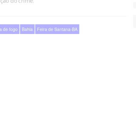
ação do crime.
a de fogo
Bahia
Feira de Santana-BA