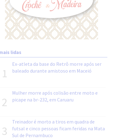
mais lidas
Ex-atleta da base do Retrô morre após ser
1
baleado durante amistoso em Maceió
Mulher morre após colisão entre moto e
2
picape na br-232, em Caruaru
Treinador é morto a tiros em quadra de
3
futsal e cinco pessoas ficam feridas na Mata
Sul de Pernambuco