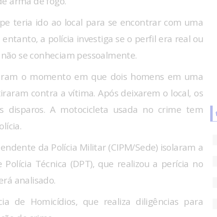
de arma de fogo.
ipe teria ido ao local para se encontrar com uma
 entanto, a polícia investiga se o perfil era real ou
is não se conheciam pessoalmente.
traram o momento em que dois homens em uma
raram contra a vítima. Após deixarem o local, os
s disparos. A motocicleta usada no crime tem
lícia.
endente da Polícia Militar (CIPM/Sede) isolaram a
olícia Técnica (DPT), que realizou a perícia no
será analisado.
a de Homicídios, que realiza diligências para