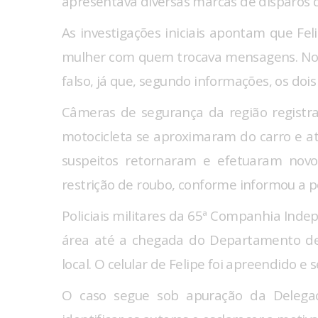
apresentava diversas marcas de disparos 
As
investigações iniciais apontam que Fel
mulher com quem trocava mensagens
. No
falso, já que, segundo informações, os do
Câmeras de segurança da região regis
motocicleta se aproximaram do carro e ati
suspeitos retornaram e efetuaram novo
restrição de roubo, conforme informou a po
Policiais militares da 65ª Companhia Indep
área até a chegada do Departamento de P
local. O celular de Felipe foi apreendido e 
O caso segue sob apuração da Delegaci