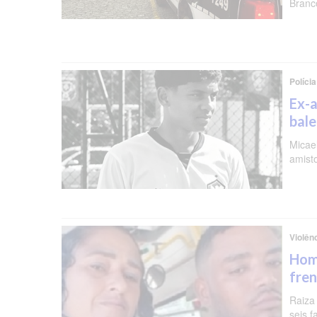
Branc
Polícia
Ex-a
bal
Micael
amist
Violên
Hom
fren
Raiza
seis f