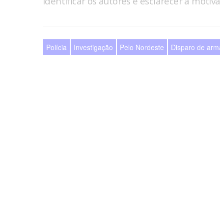
identificar os autores e esclarecer a motiv
Polícia
Investigação
Pelo Nordeste
Disparo de arm