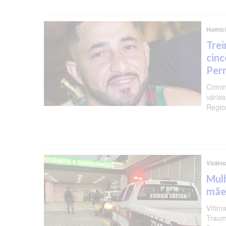
Homicí
Trei
cinc
Per
Crimi
várias
Regio
Violên
Mulh
mãe
Vítima
Traum