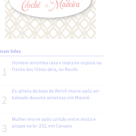
mais lidas
Homem arromba casa e mata ex-esposa na
1
frente dos filhos dela, no Recife
Ex-atleta da base do Retrô morre após ser
2
baleado durante amistoso em Maceió
Mulher morre após colisão entre moto e
3
picape na br-232, em Caruaru