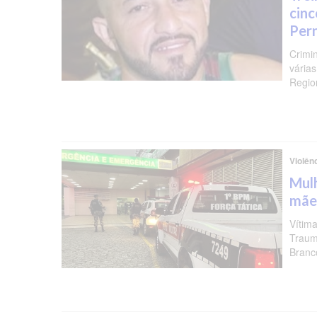
cinc
Per
Crimi
várias
Regio
Violên
Mulh
mãe
Vítima
Traum
Branc