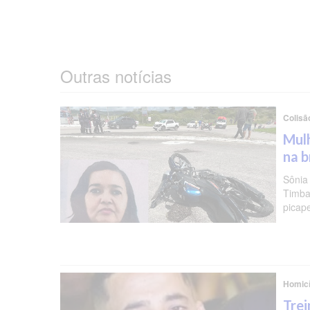
Outras notícias
Colisã
Mulh
na b
Sônia
Timba
picap
Homicí
Trei