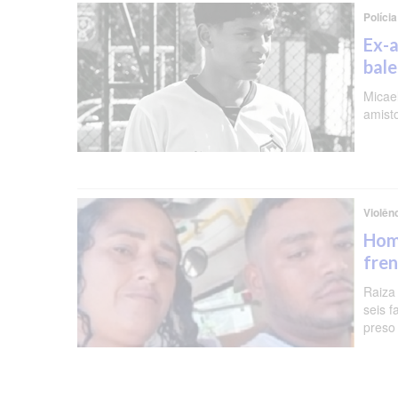
Polícia
Ex-a
bal
Micael
amist
Violên
Hom
fren
Raiza
seis f
preso 