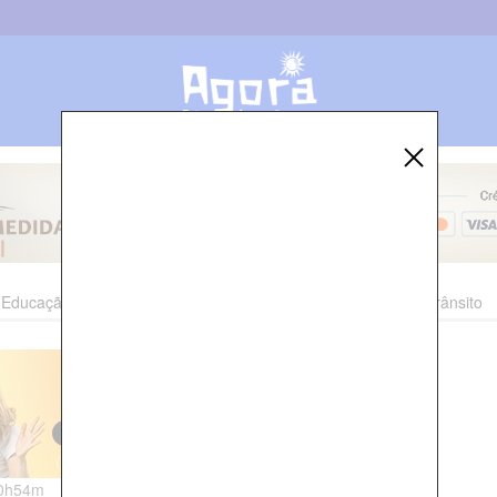
Educação
Esporte
Cultura
Polícia
Economia
Trânsito
00h54m