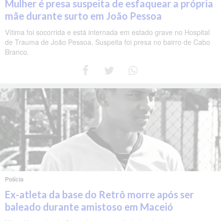
Mulher é presa suspeita de esfaquear a própria
mãe durante surto em João Pessoa
Vítima foi socorrida e está internada em estado grave no Hospital
de Trauma de João Pessoa. Suspeita foi presa no bairro de Cabo
Branco.
Polícia
Ex-atleta da base do Retrô morre após ser
baleado durante amistoso em Maceió