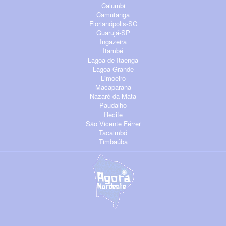
Calumbi
Camutanga
Florianópolis-SC
Guarujá-SP
Ingazeira
Itambé
Lagoa de Itaenga
Lagoa Grande
Limoeiro
Macaparana
Nazaré da Mata
Paudalho
Recife
São Vicente Férrer
Tacaimbó
Timbaúba