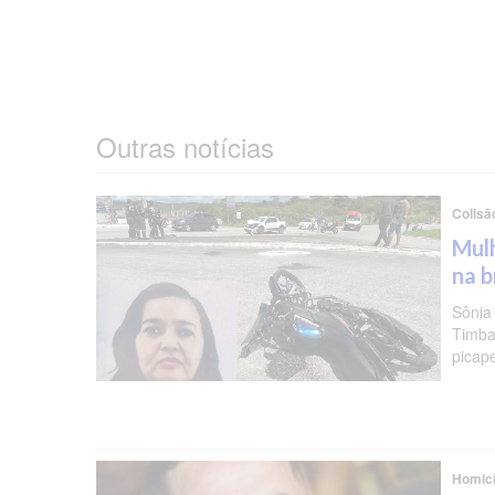
Outras notícias
Colisã
Mulh
na b
Sônia
Timba
picap
Homicí