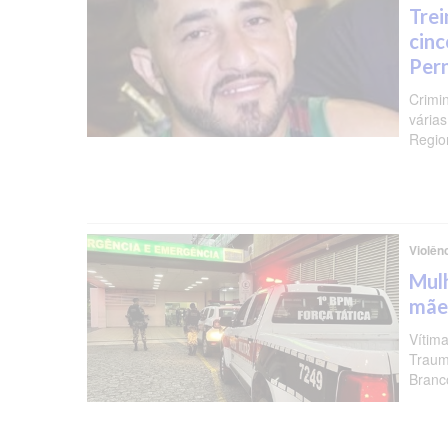
Trei
cinc
Per
Crimi
várias
Regio
Violên
Mulh
mãe
Vítima
Traum
Branc