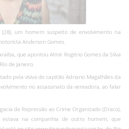
ra (28), um homem suspeito de envolvimento na
 motorista Anderson Gomes.
a Paraíba, que apontou Almir Rogério Gomes da Silva
io de Janeiro.
citado pela viúva do capitão Adriano Magalhães da
volvimento no assassinato da vereadora, ao falar
elegacia de Repressão ao Crime Organizado (Draco),
o estava na companhia de outro homem, que
l está no site www.disquedenuncia.org.br, do Rio