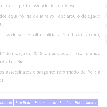
maram a periculosidade do criminoso.
dos aqui no Rio de Janeiro”, declarou o delegado
a.
evado sob escolta policial até o Rio de Janeiro,
 14 de março de 2018, emboscados no carro onde
ntral do Rio.
s assassinatos o sargento reformado da Polícia
oz.
suspeito
Pelo Brasil
Pelo Nordeste
Paraíba
Rio de Janeiro