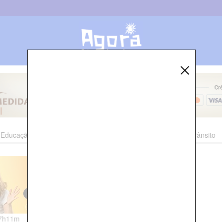
Educação
Esporte
Cultura
Polícia
Economia
Trânsito
07h11m