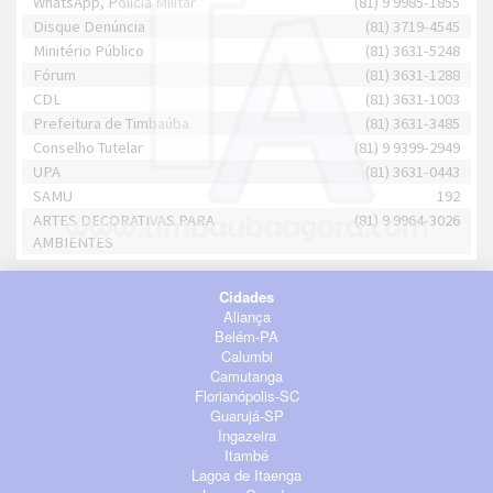
WhatsApp, Polícia Militar
(81) 9 9985-1855
Disque Denúncia
(81) 3719-4545
Minitério Público
(81) 3631-5248
Fórum
(81) 3631-1288
CDL
(81) 3631-1003
Prefeitura de Timbaúba
(81) 3631-3485
Conselho Tutelar
(81) 9 9399-2949
UPA
(81) 3631-0443
SAMU
192
ARTES DECORATIVAS PARA
(81) 9 9964-3026
AMBIENTES
Cidades
Aliança
Belém-PA
Calumbi
Camutanga
Florianópolis-SC
Guarujá-SP
Ingazeira
Itambé
Lagoa de Itaenga