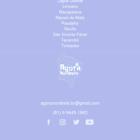
Lagoa Grande
Limoeiro
Macaparana
Nazaré da Mata
Paudalho
Recife
São Vicente Férrer
Tacaimbó
Timbaúba
agoranordeste.br@gmail.com
(81) 9 9445-1863