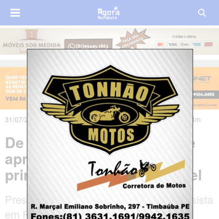
31/07/2025 às 01h51m - Atualizado em 31/07/2025 às 02h04m
De olho na eleição, João se
aproxima de um dos
principais aliados de Raquel
Presidente da federação União Progressista
em Pernambuco, o deputado federal