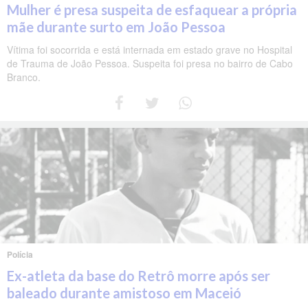
Mulher é presa suspeita de esfaquear a própria
mãe durante surto em João Pessoa
Vítima foi socorrida e está internada em estado grave no Hospital
de Trauma de João Pessoa. Suspeita foi presa no bairro de Cabo
Branco.
Polícia
Ex-atleta da base do Retrô morre após ser
baleado durante amistoso em Maceió