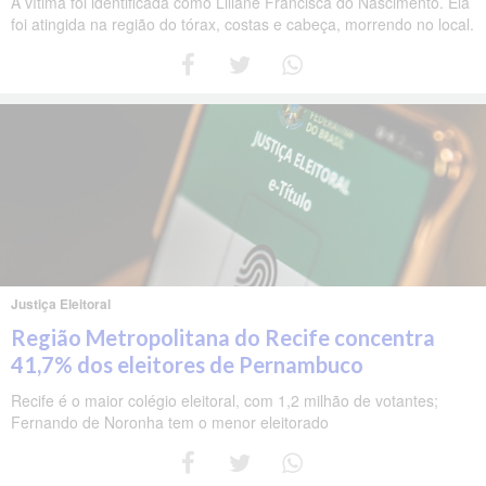
A vítima foi identificada como Liliane Francisca do Nascimento. Ela
foi atingida na região do tórax, costas e cabeça, morrendo no local.
Justiça Eleitoral
Região Metropolitana do Recife concentra
41,7% dos eleitores de Pernambuco
Recife é o maior colégio eleitoral, com 1,2 milhão de votantes;
Fernando de Noronha tem o menor eleitorado