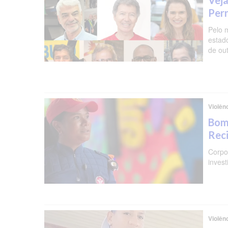
Veja
Per
Pelo 
estad
de ou
Violên
Bomb
Reci
Corpo 
invest
Violên