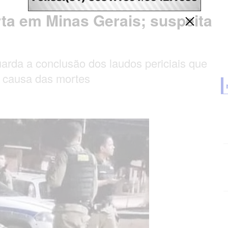
ta em Minas Gerais; suspeita
uarda a conclusão dos laudos periciais que
a causa das mortes