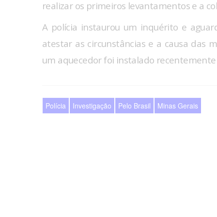
realizar os primeiros levantamentos e a col
A polícia instaurou um inquérito e aguar
atestar as circunstâncias e a causa das 
um aquecedor foi instalado recentemente
Polícia
Investigação
Pelo Brasil
Minas Gerais