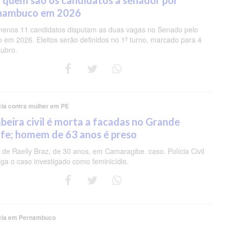
 quem são os candidatos a senador por
nambuco em 2026
menos 11 candidatos disputam as duas vagas no Senado pelo
o em 2026. Eleitos serão definidos no 1º turno, marcado para 4
tubro.
cia contra mulher em PE
eira civil é morta a facadas no Grande
fe; homem de 63 anos é preso
de Raelly Braz, de 30 anos, em Camaragibe. caso. Polícia Civil
iga o caso investigado como feminicídio.
cia em Pernambuco