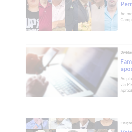
Per
Ao me
Campa
Dívida
Famí
apos
As pl
via P
aprox
Eleiçõ