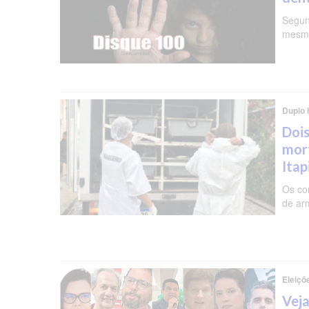
Segun
mesma
Duplo 
Dois
mor
Ita
Os co
de ar
Eleiçõ
Veja