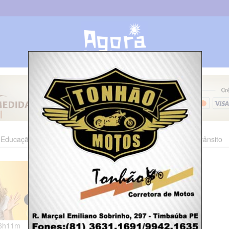
Educação
Esporte
Cultura
Polícia
Economia
Trânsito
06h11m