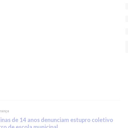
rança
nas de 14 anos denunciam estupro coletivo
ro de escola municipal