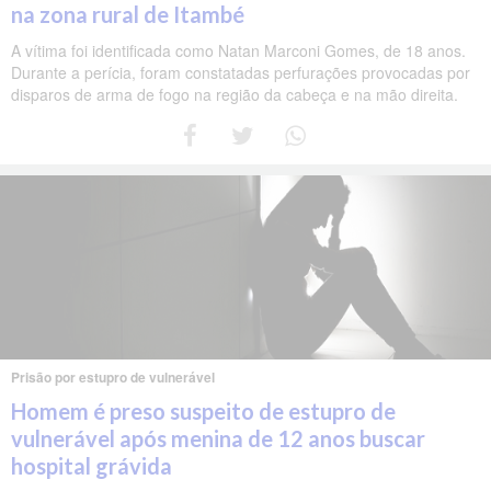
na zona rural de Itambé
A vítima foi identificada como Natan Marconi Gomes, de 18 anos.
Durante a perícia, foram constatadas perfurações provocadas por
disparos de arma de fogo na região da cabeça e na mão direita.
Prisão por estupro de vulnerável
Homem é preso suspeito de estupro de
vulnerável após menina de 12 anos buscar
hospital grávida