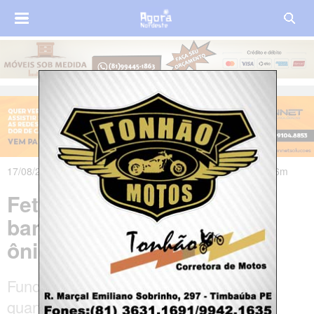
17/08/2023 às 21h46m - Atualizado em 18/08/2023 às 09h56m
Feto é encontrado em
banheiro de terminal de
ônibus em Pernambuco
Funcionária da limpeza encontrou feto
quando estava trabalhando no local, em