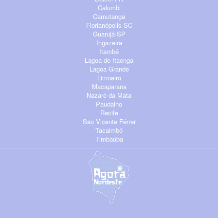
Calumbi
Camutanga
Florianópolis-SC
Guarujá-SP
Ingazeira
Itambé
Lagoa de Itaenga
Lagoa Grande
Limoeiro
Macaparana
Nazaré da Mata
Paudalho
Recife
São Vicente Férrer
Tacaimbó
Timbaúba