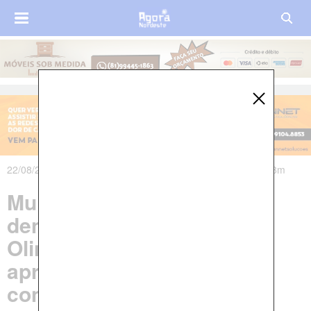
22/08/2023 às 07h52m - Atualizado em 22/08/2023 às 16h18m
Mulher é morta a facadas
dentro de apartamento em
Olinda, namorado se
apresenta à polícia e
confessa crime