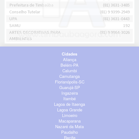
Prefeitura de Timbaúba
(81) 3631-3485
Conselho Tutelar
(81) 9 9399-2949
UPA
(81) 3631-0443
SAMU
192
ARTES DECORATIVAS PARA
(81) 9 9964-3026
AMBIENTES
Cidades
Aliança
Belém-PA
Calumbi
Camutanga
Florianópolis-SC
Guarujá-SP
Ingazeira
Itambé
Lagoa de Itaenga
Lagoa Grande
Limoeiro
Macaparana
Nazaré da Mata
Paudalho
Recife