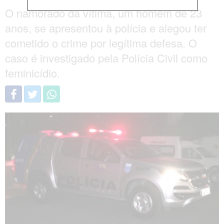
O namorado da vítima, um homem de 23
anos, se apresentou à polícia e alegou ter
cometido o crime por legítima defesa. O
caso é investigado pela Polícia Civil como
feminicídio.