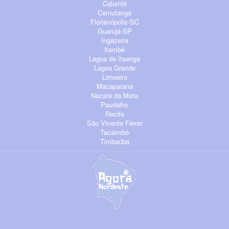
Calumbi
Camutanga
Florianópolis-SC
Guarujá-SP
Ingazeira
Itambé
Lagoa de Itaenga
Lagoa Grande
Limoeiro
Macaparana
Nazaré da Mata
Paudalho
Recife
São Vicente Férrer
Tacaimbó
Timbaúba