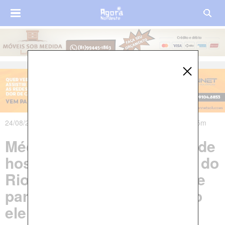
24/08/2023 às 03h59m - Atualizado em 24/08/2023 às 07h15m
Médico é assaltado dentro de
hospital público no interior do
Rio Grande do Norte: 'Disse
para eu ficar calado, se não
ele me matava'