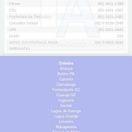
Fórum
(81) 3631-1288
CDL
(81) 3631-1003
Prefeitura de Timbaúba
(81) 3631-3485
Conselho Tutelar
(81) 9 9399-2949
UPA
(81) 3631-0443
SAMU
192
ARTES DECORATIVAS PARA
(81) 9 9964-3026
AMBIENTES
Cidades
Aliança
Belém-PA
Calumbi
Camutanga
Florianópolis-SC
Guarujá-SP
Ingazeira
Itambé
Lagoa de Itaenga
Lagoa Grande
Limoeiro
Macaparana
Nazaré da Mata