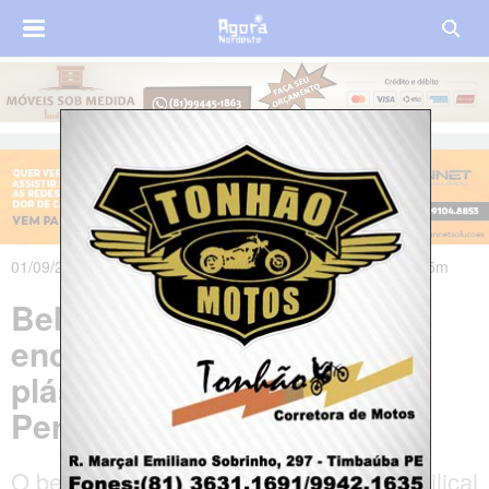
01/09/2021 às 19h52m - Atualizado em 01/09/2021 às 23h45m
Bebê recém-nascido é
encontrado dentro de saco
plástico no Agreste de
Pernambuco
O bebê ainda estava com o cordão umbilical