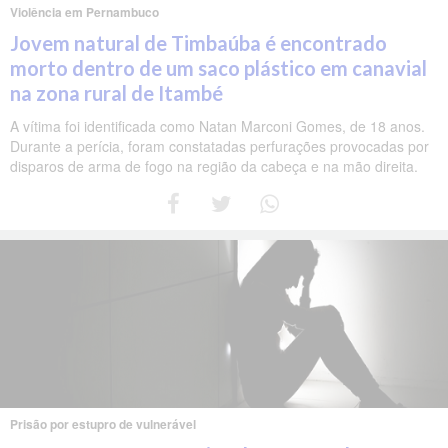
Violência em Pernambuco
Jovem natural de Timbaúba é encontrado
morto dentro de um saco plástico em canavial
na zona rural de Itambé
A vítima foi identificada como Natan Marconi Gomes, de 18 anos.
Durante a perícia, foram constatadas perfurações provocadas por
disparos de arma de fogo na região da cabeça e na mão direita.
Prisão por estupro de vulnerável