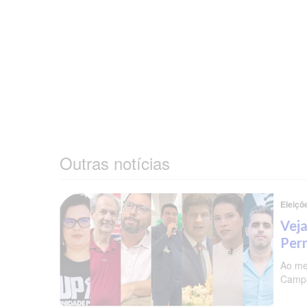
Outras notícias
Eleiçõ
Veja
Per
Ao me
Campa