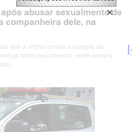
o após abusar sexualmente de
da companheira dele, na
is que a vítima contou a colegas da
senhos feitos pela menina, onde sempre
são.