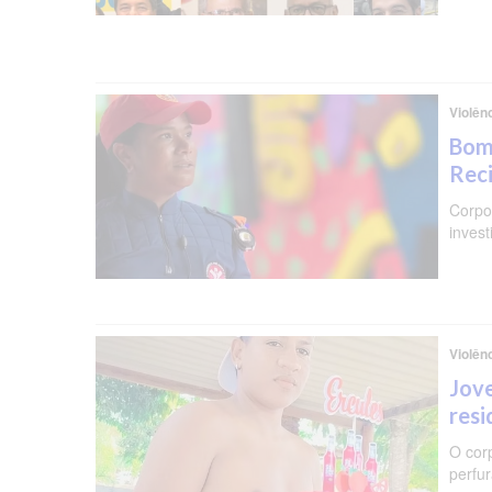
Violên
Bomb
Reci
Corpo 
invest
Violên
Jove
resi
O cor
perfu