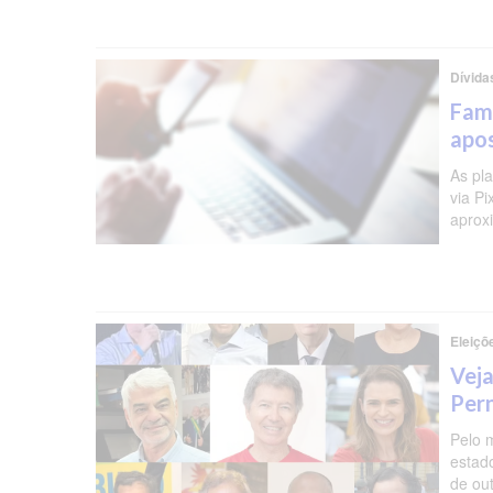
Dívida
Famí
apos
As pl
via P
aprox
Eleiçõ
Veja
Per
Pelo 
estad
de ou