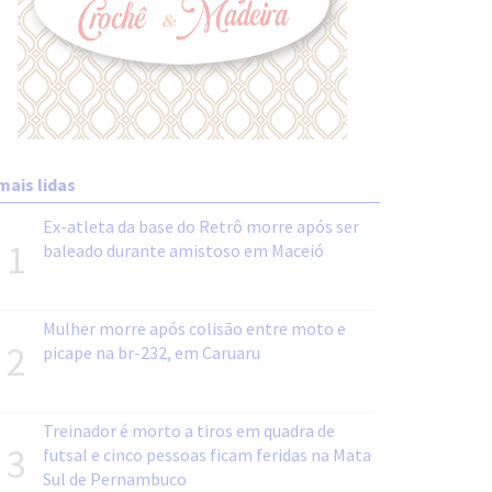
mais lidas
Ex-atleta da base do Retrô morre após ser
1
baleado durante amistoso em Maceió
Mulher morre após colisão entre moto e
2
picape na br-232, em Caruaru
Treinador é morto a tiros em quadra de
3
futsal e cinco pessoas ficam feridas na Mata
Sul de Pernambuco