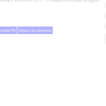
iveram início em 2017. O suspeito estava foragido
imadas-PB
Estupro de vulnerável