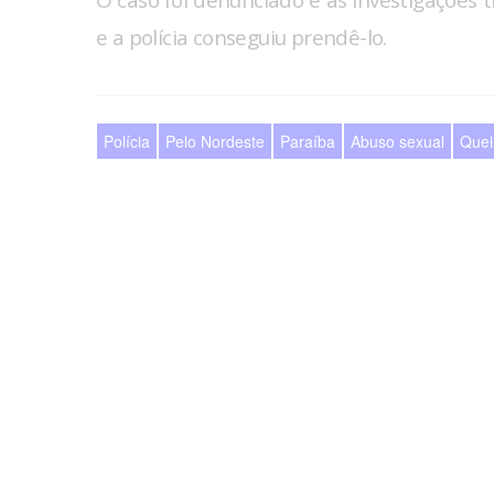
O caso foi denunciado e as investigações t
e a polícia conseguiu prendê-lo.
Polícia
Pelo Nordeste
Paraíba
Abuso sexual
Que