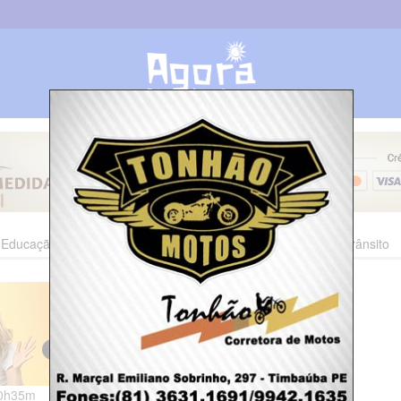
Educação
Esporte
Cultura
Polícia
Economia
Trânsito
00h35m