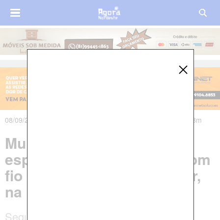
08/09/2021 às 21h56m - Atualizado em 09/09/2021 às 01h08m
Mulher é suspeita de
espancar filho de 8 anos com
fio de carregador de celular,
na Paraíba
Segundo informações da Polícia Civil, a