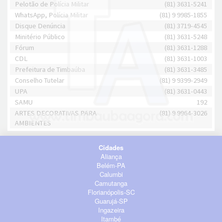
Pelotão de Polícia Militar
(81) 3631-5241
WhatsApp, Polícia Militar
(81) 9 9985-1855
Disque Denúncia
(81) 3719-4545
Minitério Público
(81) 3631-5248
Fórum
(81) 3631-1288
CDL
(81) 3631-1003
Prefeitura de Timbaúba
(81) 3631-3485
Conselho Tutelar
(81) 9 9399-2949
UPA
(81) 3631-0443
SAMU
192
ARTES DECORATIVAS PARA
(81) 9 9964-3026
AMBIENTES
Cidades
Aliança
Belém-PA
Calumbi
Camutanga
Florianópolis-SC
Guarujá-SP
Ingazeira
Itambé