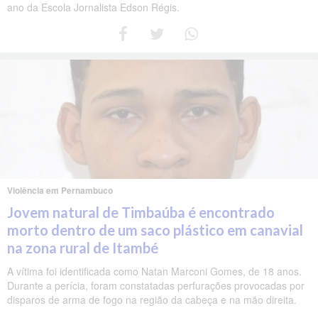
ano da Escola Jornalista Edson Régis.
Violência em Pernambuco
Jovem natural de Timbaúba é encontrado
morto dentro de um saco plástico em canavial
na zona rural de Itambé
A vítima foi identificada como Natan Marconi Gomes, de 18 anos.
Durante a perícia, foram constatadas perfurações provocadas por
disparos de arma de fogo na região da cabeça e na mão direita.