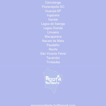
Camutanga
Florianópolis-SC
Guarujá-SP
Ingazeira
Itambé
Lagoa de Itaenga
Lagoa Grande
Limoeiro
Macaparana
Nazaré da Mata
Paudalho
Recife
São Vicente Férrer
Tacaimbó
Timbaúba
agoranordeste.br@gmail.com