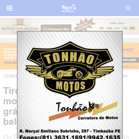
15/09/2023 às 17h37m - Atualizado em 15/09/2023 às 18h34m
Tiroteio deixa dois PMs
mortos em Camaragibe;
grávida e adolescente são
baleados
Os PMs Rodolfo José, 38 anos e Eduardo