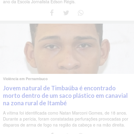
ano da Escola Jornalista Edson Régis.
Violência em Pernambuco
Jovem natural de Timbaúba é encontrado
morto dentro de um saco plástico em canavial
na zona rural de Itambé
A vítima foi identificada como Natan Marconi Gomes, de 18 anos.
Durante a perícia, foram constatadas perfurações provocadas por
disparos de arma de fogo na região da cabeça e na mão direita.