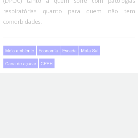
(DPOC) tanto a quem sofre com patologias
respiratórias quanto para quem não tem
comorbidades.
Meio ambiente
Economia
Escada
Mata Sul
Cana de açúcar
CPRH