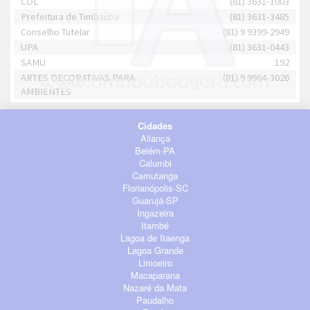
CDL
(81) 3631-1003
Prefeitura de Timbaúba
(81) 3631-3485
Conselho Tutelar
(81) 9 9399-2949
UPA
(81) 3631-0443
SAMU
192
ARTES DECORATIVAS PARA
(81) 9 9964-3026
AMBIENTES
Cidades
Aliança
Belém-PA
Calumbi
Camutanga
Florianópolis-SC
Guarujá-SP
Ingazeira
Itambé
Lagoa de Itaenga
Lagoa Grande
Limoeiro
Macaparana
Nazaré da Mata
Paudalho