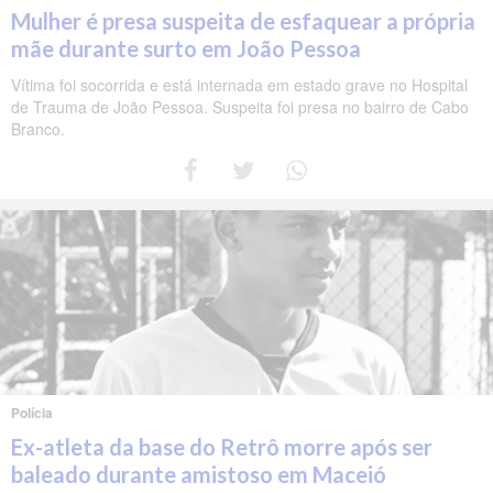
Mulher é presa suspeita de esfaquear a própria
mãe durante surto em João Pessoa
Vítima foi socorrida e está internada em estado grave no Hospital
de Trauma de João Pessoa. Suspeita foi presa no bairro de Cabo
Branco.
Polícia
Ex-atleta da base do Retrô morre após ser
baleado durante amistoso em Maceió