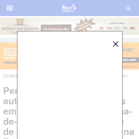
22/09/2021 às 20h17m - Atualizado em 07/10/2021 às 07h09m
Pernambuco: Usina é
autuada por irregularidades
em queima de palha de cana-
de-açúcar que deixou parte
de cidade cheia de fumaça na