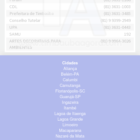
CDL
(81) 3631-1003
Prefeitura de Timbaúba
(81) 3631-3485
Conselho Tutelar
(81) 9 9399-2949
UPA
(81) 3631-0443
SAMU
192
ARTES DECORATIVAS PARA
(81) 9 9964-3026
AMBIENTES
Cidades
Aliança
Belém-PA
Calumbi
Camutanga
Florianópolis-SC
Guarujá-SP
Ingazeira
Itambé
Lagoa de Itaenga
Lagoa Grande
Limoeiro
Macaparana
Nazaré da Mata