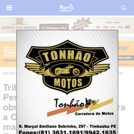
28/09/2021 às 22h10m - Atualizado em 28/09/2021 às 23h32m
Tribunal de Justiça de
Pernambuco torna
obrigatória vacinação contra
a Covid de servidores e
magistrados da Justiça