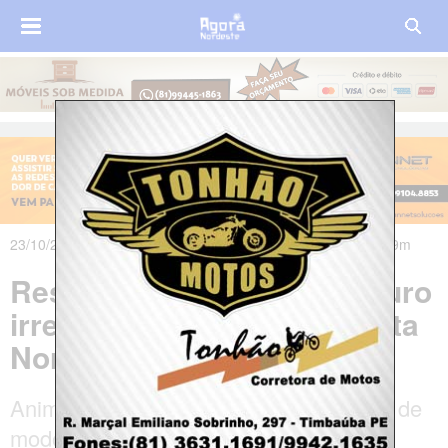
23/10/2024 às 05h32m - Atualizado em 23/10/2024 às 09h29m
Responsáveis por matadouro
irregular são presos na Mata
Norte de Pernambuco
Animais eram abatidos e esquartejados de
modo clandestino