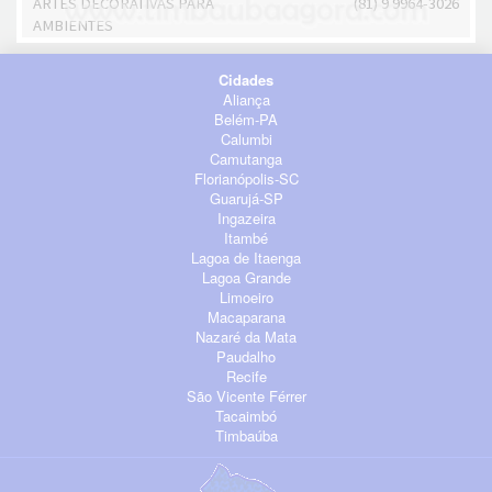
ARTES DECORATIVAS PARA
(81) 9 9964-3026
AMBIENTES
Cidades
Aliança
Belém-PA
Calumbi
Camutanga
Florianópolis-SC
Guarujá-SP
Ingazeira
Itambé
Lagoa de Itaenga
Lagoa Grande
Limoeiro
Macaparana
Nazaré da Mata
Paudalho
Recife
São Vicente Férrer
Tacaimbó
Timbaúba