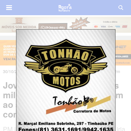
30/10/2024 às 01h23m - Atualizado em 30/10/2024 às 01h52m
Jovem é morto por policiais
militares durante abordagem
ao sair de loja de
conveniência em Aracaju
PM informou que ele teria simulado que iria