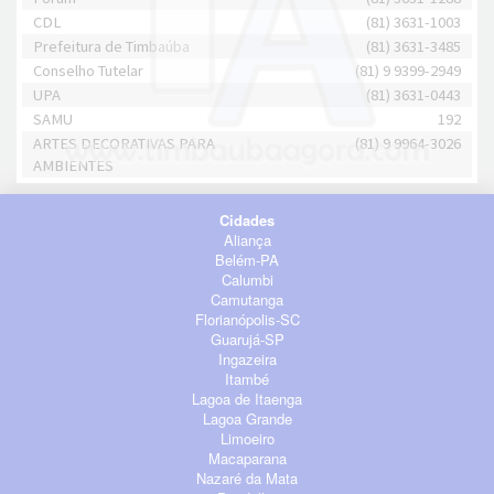
CDL
(81) 3631-1003
Prefeitura de Timbaúba
(81) 3631-3485
Conselho Tutelar
(81) 9 9399-2949
UPA
(81) 3631-0443
SAMU
192
ARTES DECORATIVAS PARA
(81) 9 9964-3026
AMBIENTES
Cidades
Aliança
Belém-PA
Calumbi
Camutanga
Florianópolis-SC
Guarujá-SP
Ingazeira
Itambé
Lagoa de Itaenga
Lagoa Grande
Limoeiro
Macaparana
Nazaré da Mata