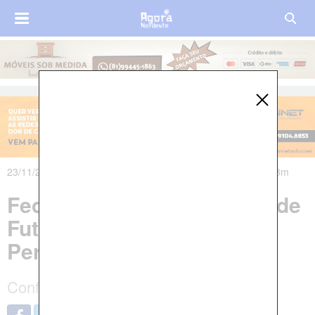
23/11/2017 às 21h28m - Atualizado em 24/11/2017 às 07h23m
Federação Pernambucana de
Futebol divulga tabela do
Pernambucano A1 2018
Confira os jogos da primeira fase.