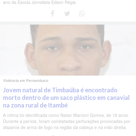
ano da Escola Jornalista Edson Régis.
Violência em Pernambuco
Jovem natural de Timbaúba é encontrado
morto dentro de um saco plástico em canavial
na zona rural de Itambé
A vítima foi identificada como Natan Marconi Gomes, de 18 anos.
Durante a perícia, foram constatadas perfurações provocadas por
disparos de arma de fogo na região da cabeça e na mão direita.