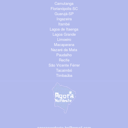
Camutanga
Florianópolis-SC
Guarujá-SP
Ingazeira
Itambé
Lagoa de Itaenga
Lagoa Grande
Limoeiro
Macaparana
Nazaré da Mata
Paudalho
Recife
São Vicente Férrer
Tacaimbó
Timbaúba
agoranordeste.br@gmail.com