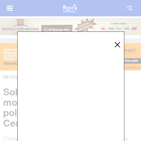
08/12/2018 às 07h35m
Sobe para 14 número de
mortos em confronto entre
policiais e assaltantes no
Ceará
Criminosos com reféns trocaram tiro com