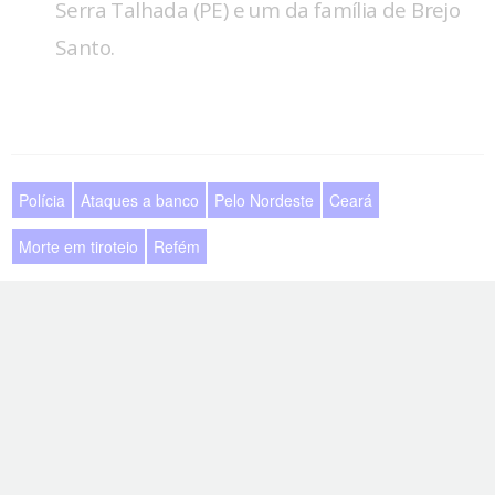
Serra Talhada (PE) e um da família de Brejo
Santo.
Polícia
Ataques a banco
Pelo Nordeste
Ceará
Morte em tiroteio
Refém