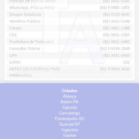
Pelotão de Polícia Militar
(81) 3631-5241
WhatsApp, Polícia Militar
(81) 9 9985-1855
Disque Denúncia
(81) 3719-4545
Minitério Público
(81) 3631-5248
Fórum
(81) 3631-1288
CDL
(81) 3631-1003
Prefeitura de Timbaúba
(81) 3631-3485
Conselho Tutelar
(81) 9 9399-2949
UPA
(81) 3631-0443
SAMU
192
ARTES DECORATIVAS PARA
(81) 9 9964-3026
AMBIENTES
Cidades
Aliança
Belém-PA
Calumbi
Camutanga
Florianópolis-SC
Guarujá-SP
Ingazeira
Itambé