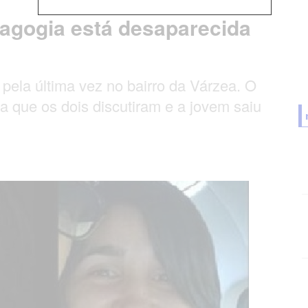
dagogia está desaparecida
 pela última vez no bairro da Várzea. O
a que os dois discutiram e a jovem saiu