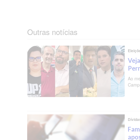
Outras notícias
Eleiçõ
Veja
Per
Ao me
Campa
Dívida
Famí
apos