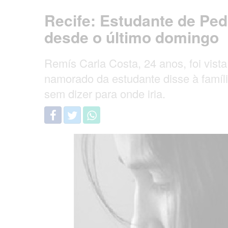
Recife: Estudante de Pe
desde o último domingo
Remís Carla Costa, 24 anos, foi vista
namorado da estudante disse à famíli
sem dizer para onde iria.