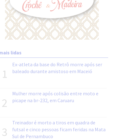
mais lidas
Ex-atleta da base do Retrô morre após ser
1
baleado durante amistoso em Maceió
Mulher morre após colisão entre moto e
2
picape na br-232, em Caruaru
Treinador é morto a tiros em quadra de
3
futsal e cinco pessoas ficam feridas na Mata
Sul de Pernambuco