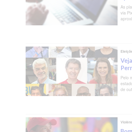
As pl
via P
aprox
Eleiçõ
Veja
Per
Pelo 
estad
de ou
Violên
Bomb