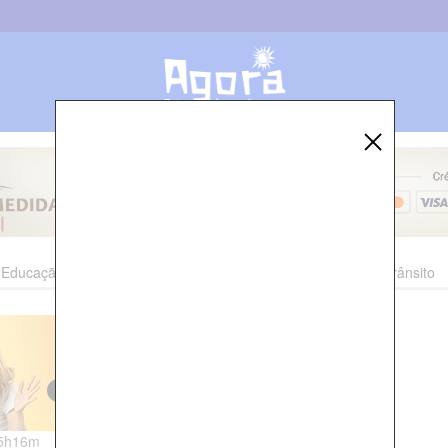
Educação
Esporte
Cultura
Polícia
Economia
Trânsito
15h16m