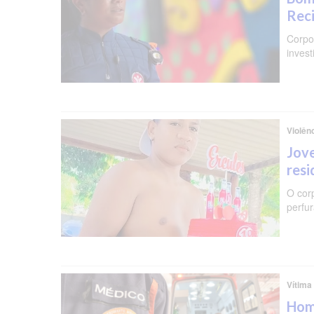
Reci
Corpo 
invest
Violên
Jove
resi
O cor
perfu
Vítima
Hom