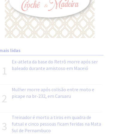
mais lidas
Ex-atleta da base do Retrô morre após ser
1
baleado durante amistoso em Maceió
Mulher morre após colisão entre moto e
2
picape na br-232, em Caruaru
Treinador é morto a tiros em quadra de
3
futsal e cinco pessoas ficam feridas na Mata
Sul de Pernambuco