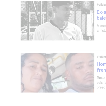
Polícia
Ex-a
bal
Micael
amist
Violên
Hom
fren
Raiza
seis f
preso 