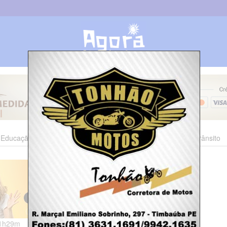
Educação
Esporte
Cultura
Polícia
Economia
Trânsito
11h29m