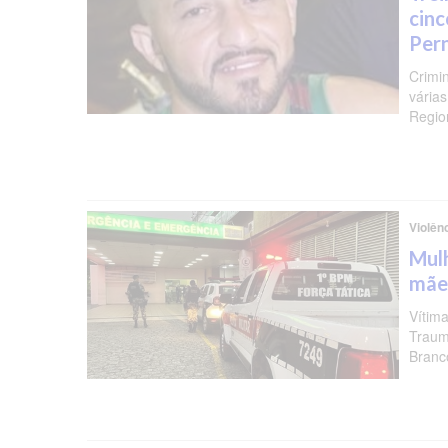
cinc
Per
Crimi
várias
Regio
Violên
Mulh
mãe
Vítima
Traum
Branc