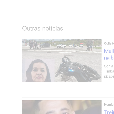
Outras notícias
Colisã
Mulh
na b
Sônia
Timba
picap
Homicí
Trei