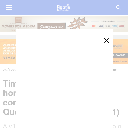
22/12/2017 às 09h08m - Atualizado em 23/12/2017 às 21h39m
Timbaúba: Tentativa de
homicídio é registrada na
comunidade de Nova
Queimadas nesta quinta (21)
A vítima sofreu disparos de arma de fogo e