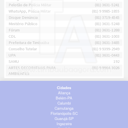
Pelotão de Polícia Militar
(81) 3631-5241
WhatsApp, Polícia Militar
(81) 9 9985-1855
Disque Denúncia
(81) 3719-4545
Minitério Público
(81) 3631-5248
Fórum
(81) 3631-1288
CDL
(81) 3631-1003
Prefeitura de Timbaúba
(81) 3631-3485
Conselho Tutelar
(81) 9 9399-2949
UPA
(81) 3631-0443
SAMU
192
ARTES DECORATIVAS PARA
(81) 9 9964-3026
AMBIENTES
Cidades
Aliança
Belém-PA
Calumbi
Camutanga
Florianópolis-SC
Guarujá-SP
Ingazeira