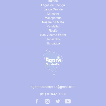
Itambé
Lagoa de Itaenga
Lagoa Grande
Limoeiro
Macaparana
Nazaré da Mata
Paudalho
Recife
São Vicente Férrer
Tacaimbó
Timbaúba
agoranordeste.br@gmail.com
(81) 9 9445-1863