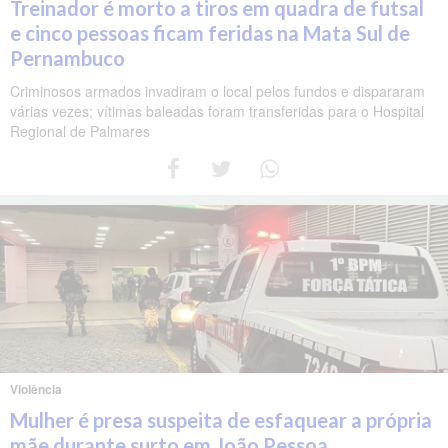
Treinador é morto a tiros em quadra de futsal
e cinco pessoas ficam feridas na Mata Sul de
Pernambuco
Criminosos armados invadiram o local pelos fundos e dispararam
várias vezes; vítimas baleadas foram transferidas para o Hospital
Regional de Palmares
Violência
Mulher é presa suspeita de esfaquear a própria
mãe durante surto em João Pessoa