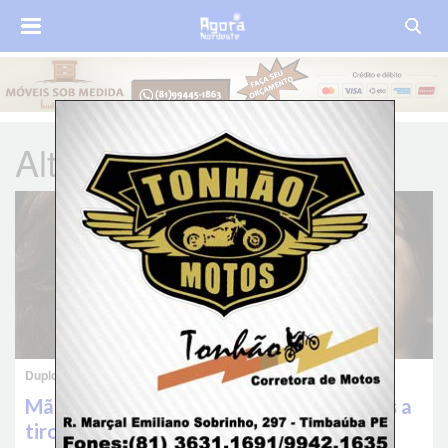
Alto do Cruzeiro
Duplo homicídio em Timbaúba
Mãe e filha adolescente são assassinadas a
tiros dentro de casa em Timbaúba