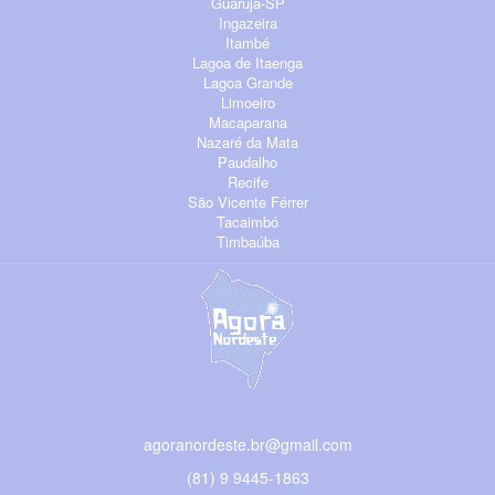
Guarujá-SP
Ingazeira
Itambé
Lagoa de Itaenga
Lagoa Grande
Limoeiro
Macaparana
Nazaré da Mata
Paudalho
Recife
São Vicente Férrer
Tacaimbó
Timbaúba
agoranordeste.br@gmail.com
(81) 9 9445-1863