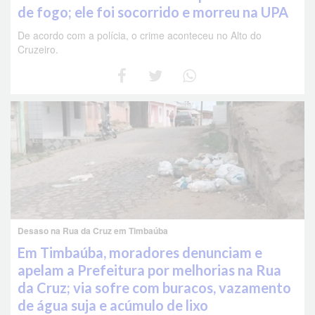
de fogo; ele foi socorrido e morreu na UPA
De acordo com a polícia, o crime aconteceu no Alto do
Cruzeiro.
Desaso na Rua da Cruz em Timbaúba
Em Timbaúba, moradores denunciam e
apelam a Prefeitura por melhorias na Rua
da Cruz; via sofre com buracos, vazamento
de água suja e acúmulo de lixo