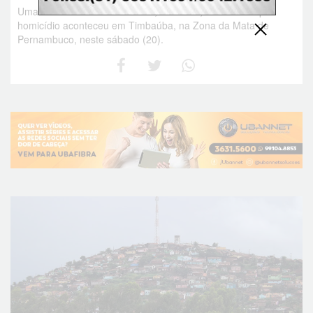
Uma das vítimas tinha 30 anos; e a outra, 13 anos. Duplo
homicídio aconteceu em Timbaúba, na Zona da Mata de
Pernambuco, neste sábado (20).