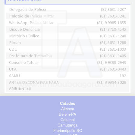
Delegacia de Polícia
(81)3631-5237
Pelotão de Polícia Militar
(81) 3631-5241
WhatsApp, Polícia Militar
(81) 9 9985-1855
Disque Denúncia
(81) 3719-4545
Minitério Público
(81) 3631-5248
Fórum
(81) 3631-1288
CDL
(81) 3631-1003
Prefeitura de Timbaúba
(81) 3631-3485
Conselho Tutelar
(81) 9 9399-2949
UPA
(81) 3631-0443
SAMU
192
ARTES DECORATIVAS PARA
(81) 9 9964-3026
AMBIENTES
Cidades
Aliança
Belém-PA
Calumbi
Camutanga
Florianópolis-SC