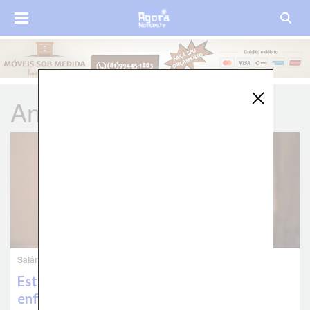
André Longo
Salário
Estado garante que repasse do piso da
enfermagem será pago conforme está