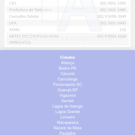
CDL
(81) 3631-1003
Prefeitura de Timbaúba
(81) 3631-3485
Conselho Tutelar
(81) 9 9399-2949
UPA
(81) 3631-0443
SAMU
192
ARTES DECORATIVAS PARA
(81) 9 9964-3026
AMBIENTES
Cidades
Aliança
Belém-PA
Calumbi
Camutanga
Florianópolis-SC
Guarujá-SP
Ingazeira
Itambé
Lagoa de Itaenga
Lagoa Grande
Limoeiro
Macaparana
Nazaré da Mata
Paudalho