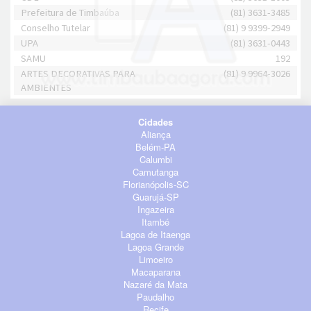
Prefeitura de Timbaúba
(81) 3631-3485
Conselho Tutelar
(81) 9 9399-2949
UPA
(81) 3631-0443
SAMU
192
ARTES DECORATIVAS PARA
(81) 9 9964-3026
AMBIENTES
Cidades
Aliança
Belém-PA
Calumbi
Camutanga
Florianópolis-SC
Guarujá-SP
Ingazeira
Itambé
Lagoa de Itaenga
Lagoa Grande
Limoeiro
Macaparana
Nazaré da Mata
Paudalho
Recife