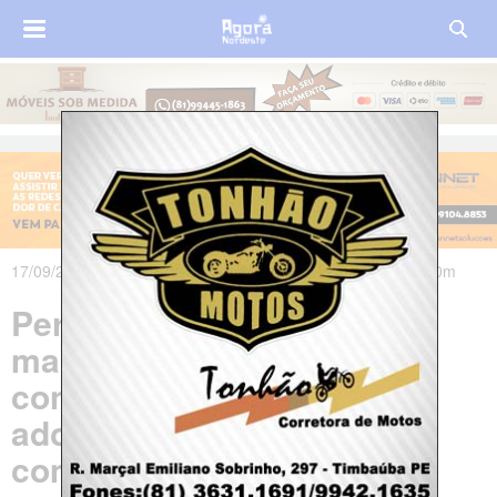
17/09/2021 às 05h11m - Atualizado em 17/09/2021 às 05h20m
Pernambuco orienta
manutenção de vacinação
contra Covid para
adolescentes sem
comorbidades