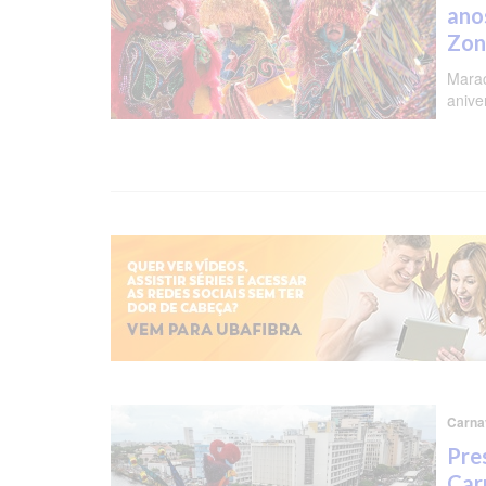
ano
Zon
Marac
anive
Carnav
Pre
Car