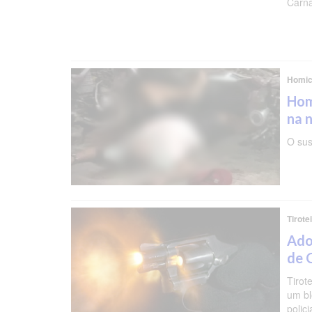
Carna
Homic
Hom
na n
O sus
Tirote
Ado
de 
Tirot
um bl
polic