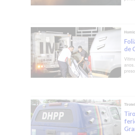
Homic
Foli
de 
Vítim
anos.
preso
Tirote
Tir
fer
Gra