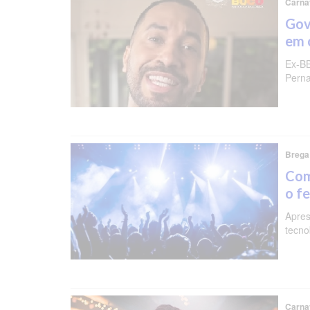
Carna
Gov
em 
Ex-BB
Perna
Brega
Com
o fe
Apres
tecno
Carna