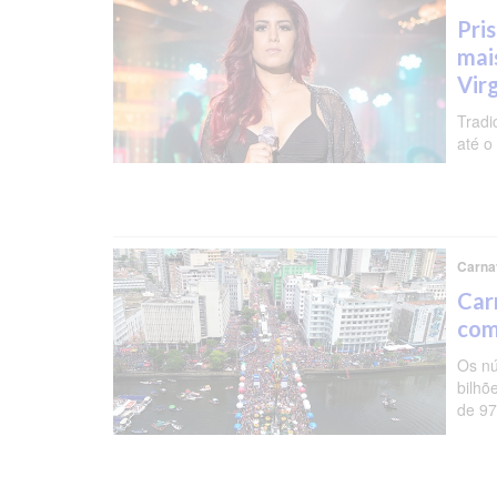
Pris
mai
Vir
Tradi
até o
Carna
Car
com 
Os nú
bilhõ
de 97