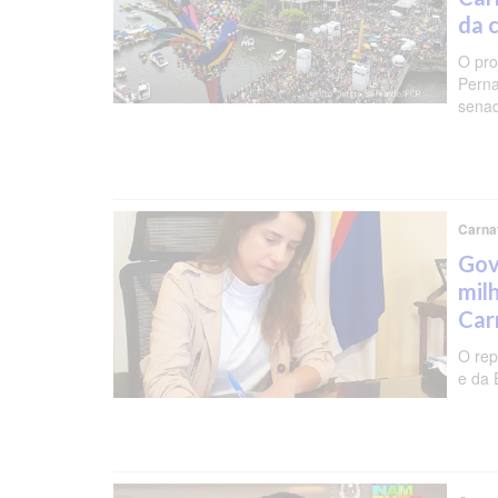
da 
O pro
Perna
senad
Carna
Gov
mil
Car
O rep
e da 