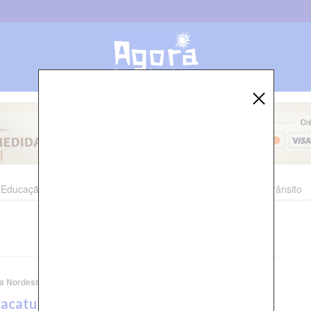
Educação
Esporte
Cultura
Polícia
Economia
Trânsito
a Nordestina
acatu Cambinda Brasileira celebra 108