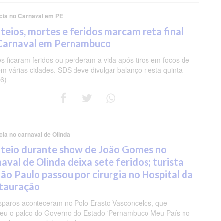
ncia no Carnaval em PE
oteios, mortes e feridos marcam reta final
Carnaval em Pernambuco
es ficaram feridos ou perderam a vida após tiros em focos de
 em várias cidades. SDS deve divulgar balanço nesta quinta-
(6)
cia no carnaval de Olinda
oteio durante show de João Gomes no
aval de Olinda deixa sete feridos; turista
São Paulo passou por cirurgia no Hospital da
tauração
sparos aconteceram no Polo Erasto Vasconcelos, que
eu o palco do Governo do Estado 'Pernambuco Meu País no