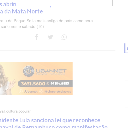
s abrindo caminhos para o Carnaval da
a da Mata Norte
atu de Baque Solto mais antigo do país comemora
rsário neste sábado (10)
al, cultura popular
sidente Lula sanciona lei que reconhece
naval de Pernambuco como manifestação