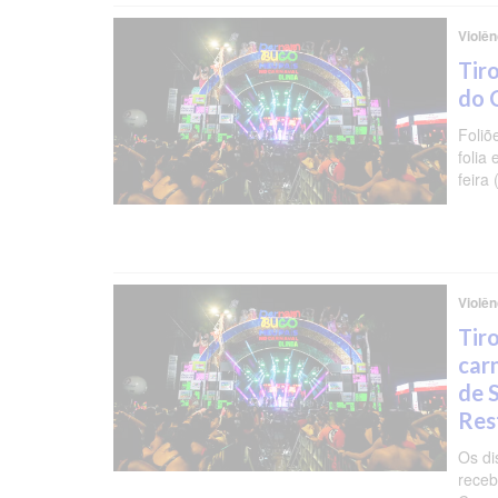
Violê
Tir
do 
Foliõ
folia
feira 
Violên
Tir
carn
de 
Res
Os di
receb