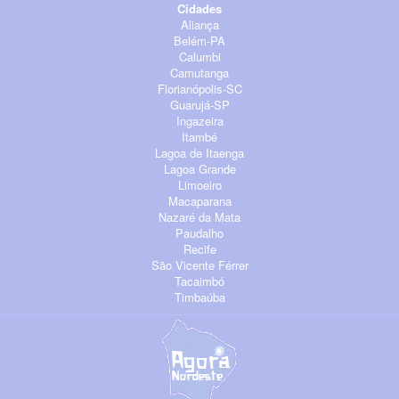
Cidades
Aliança
Belém-PA
Calumbi
Camutanga
Florianópolis-SC
Guarujá-SP
Ingazeira
Itambé
Lagoa de Itaenga
Lagoa Grande
Limoeiro
Macaparana
Nazaré da Mata
Paudalho
Recife
São Vicente Férrer
Tacaimbó
Timbaúba