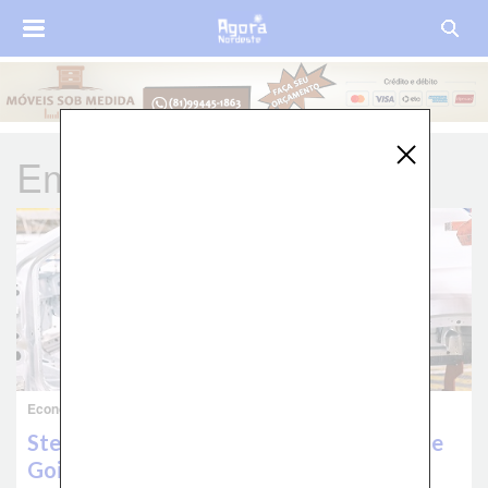
Emprego
Economia
Stellantis investe R$ 13 bilhões no Polo de
Goiana, na Mata Norte de Pernambuco