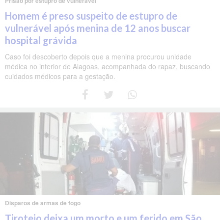
Prisão por estupro de vulnerável
Homem é preso suspeito de estupro de
vulnerável após menina de 12 anos buscar
hospital grávida
Caso foi descoberto depois que a menina procurou unidade
médica no interior de Alagoas, acompanhada do rapaz, buscando
cuidados médicos para a gestação.
Disparos de armas de fogo
Tiroteio deixa um morto e um ferido em São