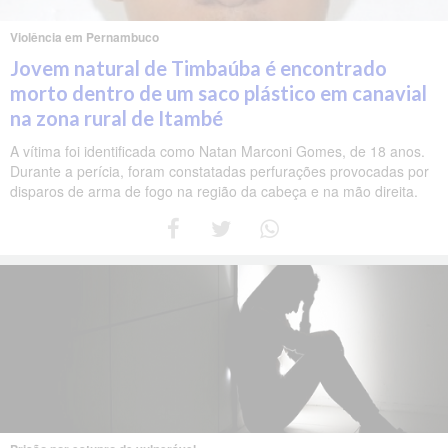
Violência em Pernambuco
Jovem natural de Timbaúba é encontrado
morto dentro de um saco plástico em canavial
na zona rural de Itambé
A vítima foi identificada como Natan Marconi Gomes, de 18 anos.
Durante a perícia, foram constatadas perfurações provocadas por
disparos de arma de fogo na região da cabeça e na mão direita.