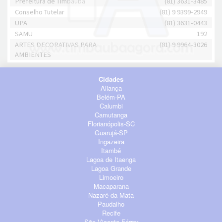
Prefeitura de Timbaúba
(81) 3631-3485
Conselho Tutelar
(81) 9 9399-2949
UPA
(81) 3631-0443
SAMU
192
ARTES DECORATIVAS PARA
(81) 9 9964-3026
AMBIENTES
Cidades
Aliança
Belém-PA
Calumbi
Camutanga
Florianópolis-SC
Guarujá-SP
Ingazeira
Itambé
Lagoa de Itaenga
Lagoa Grande
Limoeiro
Macaparana
Nazaré da Mata
Paudalho
Recife
São Vicente Férrer