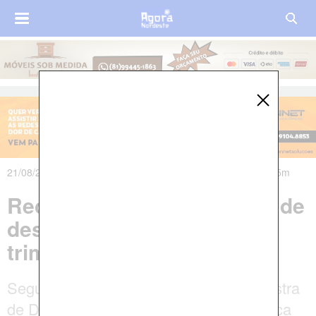
21/08/2025 às 12h40m - Atualizado em 21/08/2025 às 12h55m
Recife registra menor taxa de
desemprego para o 2º
trimestre desde 2015
Segundo a Pesquisa Nacional por Amostra
de Domicílios Contínua Trimestral, a força