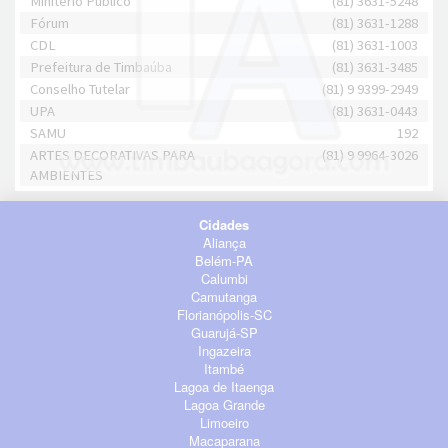
Minitério Público
(81) 3631-5248
Fórum
(81) 3631-1288
CDL
(81) 3631-1003
Prefeitura de Timbaúba
(81) 3631-3485
Conselho Tutelar
(81) 9 9399-2949
UPA
(81) 3631-0443
SAMU
192
ARTES DECORATIVAS PARA
(81) 9 9964-3026
AMBIENTES
Cidades
Aliança
Belém-PA
Calumbi
Camutanga
Florianópolis-SC
Guarujá-SP
Ingazeira
Itambé
Lagoa de Itaenga
Lagoa Grande
Limoeiro
Macaparana