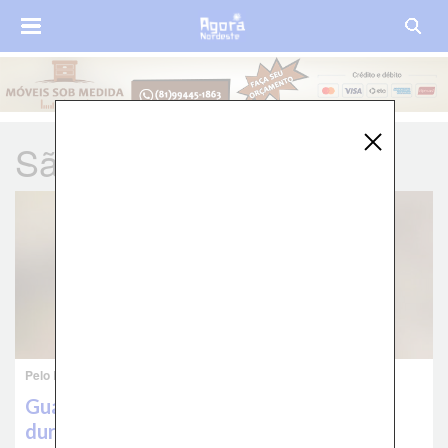
São Paulo
Pelo Brasil
Guarda municipal mata esposa a tiros
durante a festa de casamento