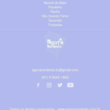
Nazaré da Mata
Paudalho
Recife
São Vicente Férrer
Tacaimbó
Timbaúba
agoranordeste.br@gmail.com
(81) 9 9445-1863
Todos os direitos reservados - www.agoranordeste.com.br