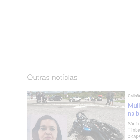
Outras notícias
Colisã
Mulh
na b
Sônia
Timba
picap