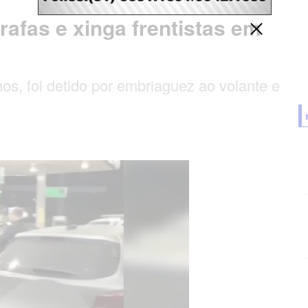
afas e xinga frentistas em
os, foi detido por embriaguez ao volante e