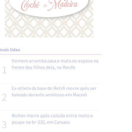
mais lidas
Homem arromba casa e mata ex-esposa na
1
frente dos filhos dela, no Recife
Ex-atleta da base do Retrô morre após ser
2
baleado durante amistoso em Maceió
Mulher morre após colisão entre moto e
3
picape na br-232, em Caruaru