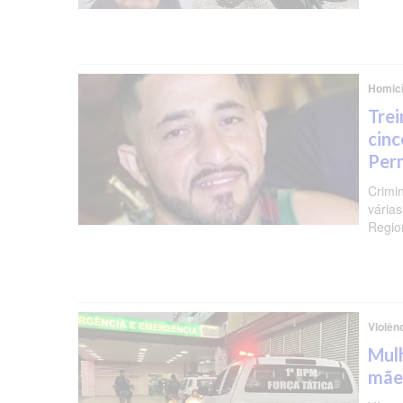
Homicí
Trei
cinc
Per
Crimi
várias
Regio
Violên
Mulh
mãe