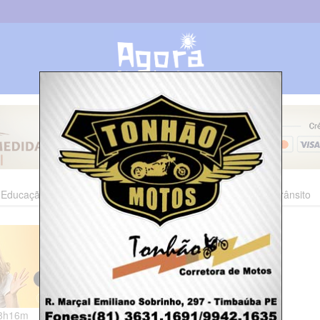
Educação
Esporte
Cultura
Polícia
Economia
Trânsito
08h16m