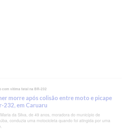
o com vítima fatal na BR-232
er morre após colisão entre moto e picape
r-232, em Caruaru
 Maria da Silva, de 49 anos, moradora do município de
úba, conduzia uma motocicleta quando foi atingida por uma
e.