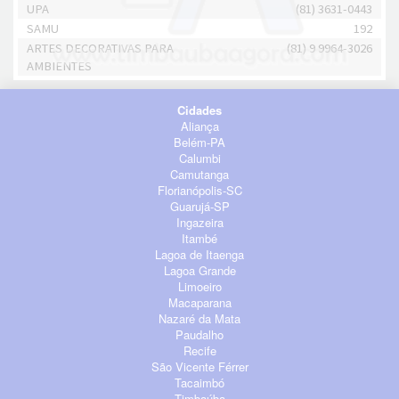
UPA
(81) 3631-0443
SAMU
192
ARTES DECORATIVAS PARA
(81) 9 9964-3026
AMBIENTES
Cidades
Aliança
Belém-PA
Calumbi
Camutanga
Florianópolis-SC
Guarujá-SP
Ingazeira
Itambé
Lagoa de Itaenga
Lagoa Grande
Limoeiro
Macaparana
Nazaré da Mata
Paudalho
Recife
São Vicente Férrer
Tacaimbó
Timbaúba