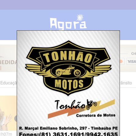
Educação
Esporte
Cultura
Polícia
Economia
Trânsito
11h07m