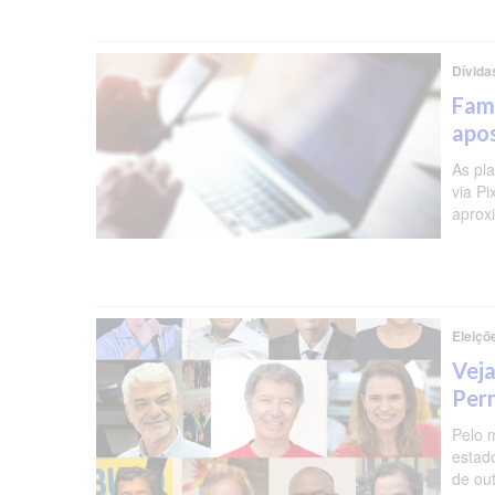
Dívida
Famí
apos
As pl
via P
aprox
Eleiçõ
Veja
Per
Pelo 
estad
de ou