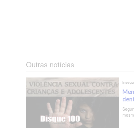
Outras notícias
Insegu
Meni
dent
Segun
mesma