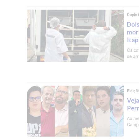
Duplo 
Dois
mor
Ita
Os co
de ar
Eleiçõ
Veja
Per
Ao me
Campa