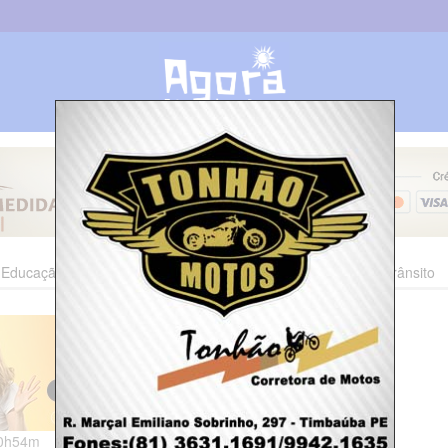
Educação
Esporte
Cultura
Polícia
Economia
Trânsito
10h54m