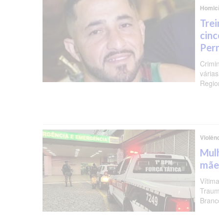
Homicí
Trei
cinc
Per
Crimi
várias
Regio
Violên
Mulh
mãe
Vítima
Traum
Branc