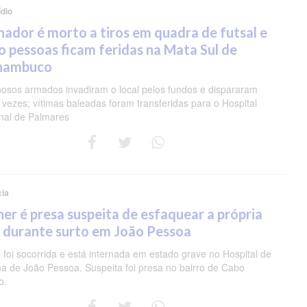
dio
nador é morto a tiros em quadra de futsal e
o pessoas ficam feridas na Mata Sul de
nambuco
nosos armados invadiram o local pelos fundos e dispararam
 vezes; vítimas baleadas foram transferidas para o Hospital
nal de Palmares
cia
er é presa suspeita de esfaquear a própria
 durante surto em João Pessoa
 foi socorrida e está internada em estado grave no Hospital de
a de João Pessoa. Suspeita foi presa no bairro de Cabo
o.