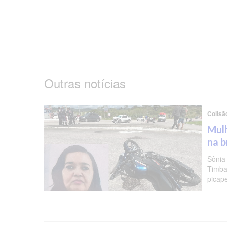
Outras notícias
Colisã
Mulh
na b
Sônia
Timba
picap