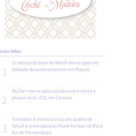
mais lidas
Ex-atleta da base do Retrô morre após ser
1
baleado durante amistoso em Maceió
Mulher morre após colisão entre moto e
2
picape na br-232, em Caruaru
Treinador é morto a tiros em quadra de
3
futsal e cinco pessoas ficam feridas na Mata
Sul de Pernambuco