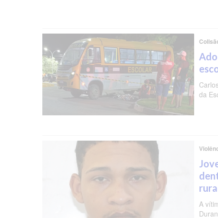
Colisã
Ado
esc
Carlo
da Es
Violên
Jov
dent
rura
A vít
Duran