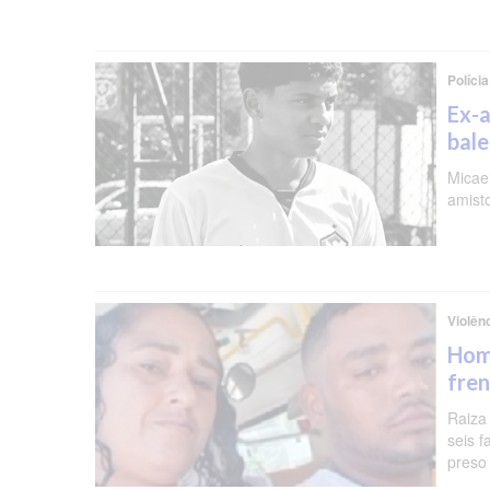
Polícia
Ex-a
bal
Micael
amist
Violên
Hom
fren
Raiza
seis f
preso 