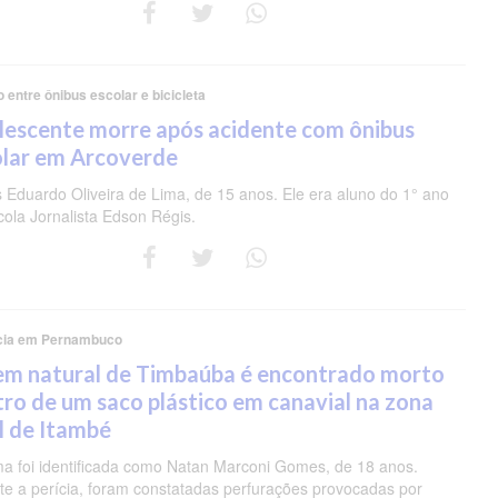
o entre ônibus escolar e bicicleta
lescente morre após acidente com ônibus
olar em Arcoverde
s Eduardo Oliveira de Lima, de 15 anos. Ele era aluno do 1° ano
cola Jornalista Edson Régis.
cia em Pernambuco
em natural de Timbaúba é encontrado morto
ro de um saco plástico em canavial na zona
l de Itambé
ima foi identificada como Natan Marconi Gomes, de 18 anos.
te a perícia, foram constatadas perfurações provocadas por