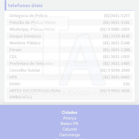
telefones úteis
Delegacia de Polícia
(81)3631-5237
Pelotão de Polícia Militar
(81) 3631-5241
WhatsApp, Polícia Militar
(81) 9 9985-1855
Disque Denúncia
(81) 3719-4545
Minitério Público
(81) 3631-5248
Fórum
(81) 3631-1288
CDL
(81) 3631-1003
Prefeitura de Timbaúba
(81) 3631-3485
Conselho Tutelar
(81) 9 9399-2949
UPA
(81) 3631-0443
SAMU
192
ARTES DECORATIVAS PARA
(81) 9 9964-3026
AMBIENTES
Cidades
Aliança
Belém-PA
Calumbi
Camutanga