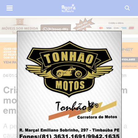
04/01/2020 às 07h03m - Atualizado em 04/01/2020 às 08h22m
Crianças encontram homem
morto dentro de brinquedo
em Parque no Recife
A perícia analisa o corpo para encontrar a
causa da morte