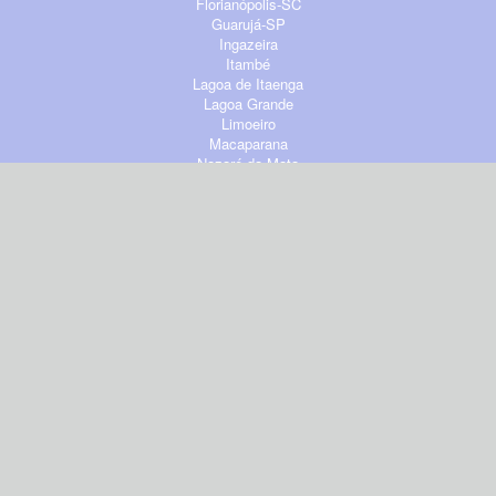
Florianópolis-SC
Guarujá-SP
Ingazeira
Itambé
Lagoa de Itaenga
Lagoa Grande
Limoeiro
Macaparana
Nazaré da Mata
Paudalho
Recife
São Vicente Férrer
Tacaimbó
Timbaúba
agoranordeste.br@gmail.com