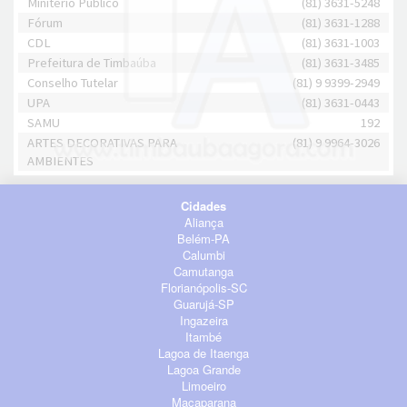
Minitério Público
(81) 3631-5248
Fórum
(81) 3631-1288
CDL
(81) 3631-1003
Prefeitura de Timbaúba
(81) 3631-3485
Conselho Tutelar
(81) 9 9399-2949
UPA
(81) 3631-0443
SAMU
192
ARTES DECORATIVAS PARA
(81) 9 9964-3026
AMBIENTES
Cidades
Aliança
Belém-PA
Calumbi
Camutanga
Florianópolis-SC
Guarujá-SP
Ingazeira
Itambé
Lagoa de Itaenga
Lagoa Grande
Limoeiro
Macaparana