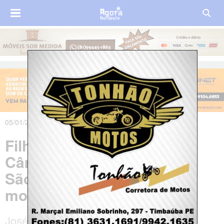
05/01/2020 às 13h45m
Filho do presidente da
Câmara de Vereadores de
São Joaquim do Monte é
morto a tiros
José Lucas da Silva, 24 anos, foi