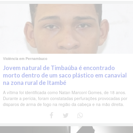
Violência em Pernambuco
Jovem natural de Timbaúba é encontrado
morto dentro de um saco plástico em canavial
na zona rural de Itambé
A vítima foi identificada como Natan Marconi Gomes, de 18 anos.
Durante a perícia, foram constatadas perfurações provocadas por
disparos de arma de fogo na região da cabeça e na mão direita.