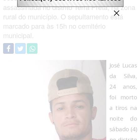
assassinada no distrito Terra Preta, na zona
rural do município. O sepultamento está
marcado para às 15h no cemitério
municipal.
José Lucas
da Silva,
24 anos,
foi morto
a tiros na
noite do
sábado (4)
no distrito