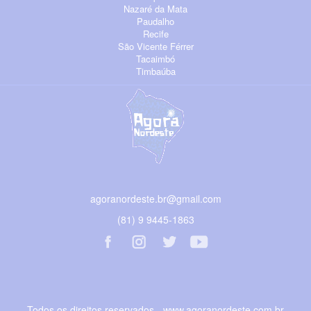
Nazaré da Mata
Paudalho
Recife
São Vicente Férrer
Tacaimbó
Timbaúba
agoranordeste.br@gmail.com
(81) 9 9445-1863
Todos os direitos reservados - www.agoranordeste.com.br