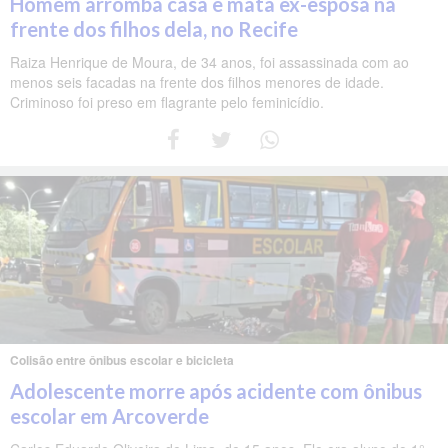
Homem arromba casa e mata ex-esposa na
frente dos filhos dela, no Recife
Raiza Henrique de Moura, de 34 anos, foi assassinada com ao
menos seis facadas na frente dos filhos menores de idade.
Criminoso foi preso em flagrante pelo feminicídio.
Colisão entre ônibus escolar e bicicleta
Adolescente morre após acidente com ônibus
escolar em Arcoverde