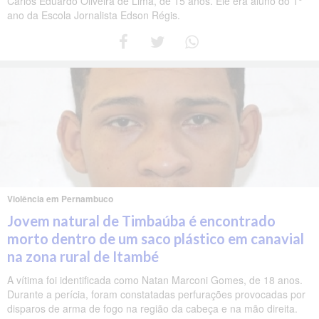
Carlos Eduardo Oliveira de Lima, de 15 anos. Ele era aluno do 1°
ano da Escola Jornalista Edson Régis.
Violência em Pernambuco
Jovem natural de Timbaúba é encontrado
morto dentro de um saco plástico em canavial
na zona rural de Itambé
A vítima foi identificada como Natan Marconi Gomes, de 18 anos.
Durante a perícia, foram constatadas perfurações provocadas por
disparos de arma de fogo na região da cabeça e na mão direita.