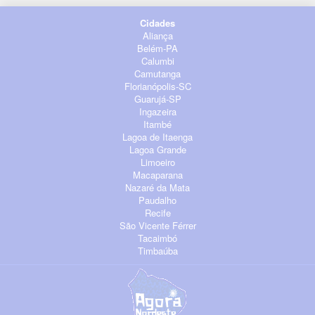
Cidades
Aliança
Belém-PA
Calumbi
Camutanga
Florianópolis-SC
Guarujá-SP
Ingazeira
Itambé
Lagoa de Itaenga
Lagoa Grande
Limoeiro
Macaparana
Nazaré da Mata
Paudalho
Recife
São Vicente Férrer
Tacaimbó
Timbaúba