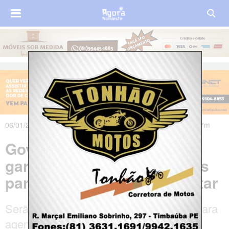
06/01/2016 às 11h23m - Atualizado em 06/01/2016 às 11h27m
Governo de Pernambuco
garante concursos públicos
para as polícias Civil e Militar
Serão 100 vagas para delegados, 500 para
agentes, 50 para escrivães, 316 cargos