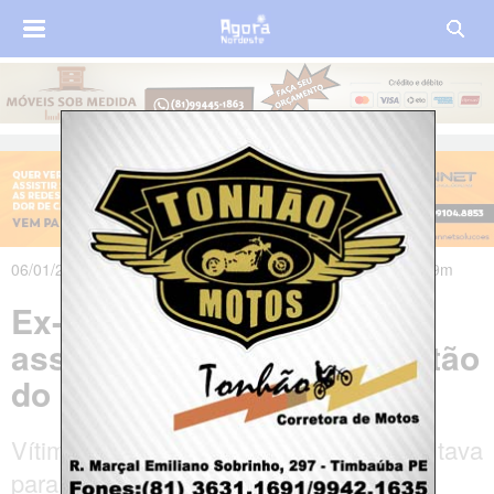
06/01/2020 às 13h48m - Atualizado em 07/01/2020 às 01h29m
Ex-dançarina de forró é
assassinada a tiros no Sertão
do Ceará
Vítima foi atingida por tiros enquanto voltava
para casa com o marido.