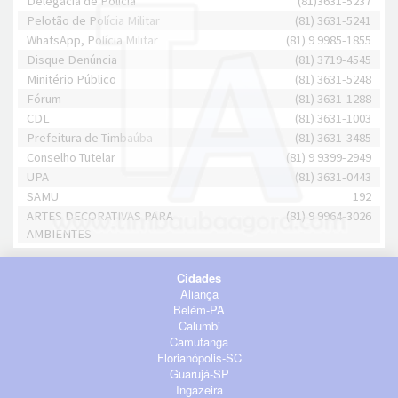
Delegacia de Polícia
(81)3631-5237
Pelotão de Polícia Militar
(81) 3631-5241
WhatsApp, Polícia Militar
(81) 9 9985-1855
Disque Denúncia
(81) 3719-4545
Minitério Público
(81) 3631-5248
Fórum
(81) 3631-1288
CDL
(81) 3631-1003
Prefeitura de Timbaúba
(81) 3631-3485
Conselho Tutelar
(81) 9 9399-2949
UPA
(81) 3631-0443
SAMU
192
ARTES DECORATIVAS PARA
(81) 9 9964-3026
AMBIENTES
Cidades
Aliança
Belém-PA
Calumbi
Camutanga
Florianópolis-SC
Guarujá-SP
Ingazeira