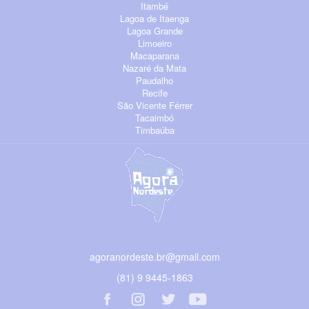
Itambé
Lagoa de Itaenga
Lagoa Grande
Limoeiro
Macaparana
Nazaré da Mata
Paudalho
Recife
São Vicente Férrer
Tacaimbó
Timbaúba
agoranordeste.br@gmail.com
(81) 9 9445-1863