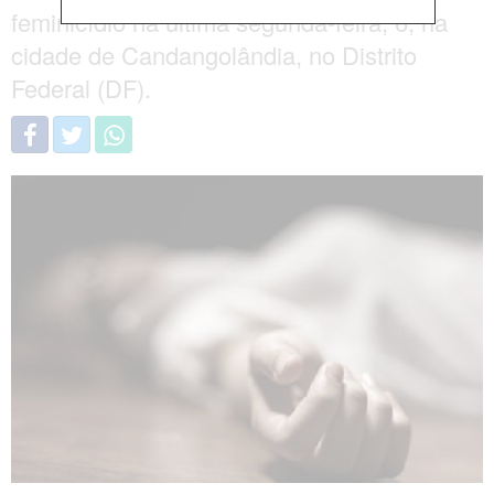
feminicídio na última segunda-feira, 6, na
cidade de Candangolândia, no Distrito
Federal (DF).