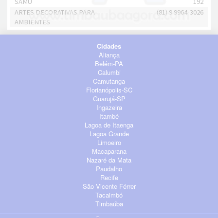
SAMU
192
ARTES DECORATIVAS PARA
(81) 9 9964-3026
AMBIENTES
Cidades
Aliança
Belém-PA
Calumbi
Camutanga
Florianópolis-SC
Guarujá-SP
Ingazeira
Itambé
Lagoa de Itaenga
Lagoa Grande
Limoeiro
Macaparana
Nazaré da Mata
Paudalho
Recife
São Vicente Férrer
Tacaimbó
Timbaúba