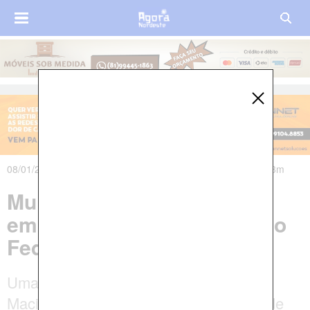
08/01/2020 às 19h28m - Atualizado em 08/01/2020 às 20h03m
Mulher é encontrada morta
em altar de igreja no Distrito
Federal
Uma jovem chamada Larissa Francisco
Maciel, de 23 anos de idade, foi vítima de