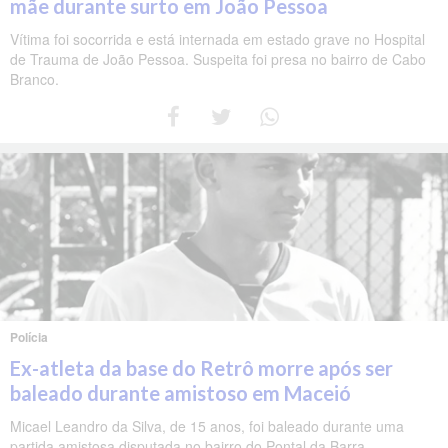
mãe durante surto em João Pessoa
Vítima foi socorrida e está internada em estado grave no Hospital
de Trauma de João Pessoa. Suspeita foi presa no bairro de Cabo
Branco.
Polícia
Ex-atleta da base do Retrô morre após ser
baleado durante amistoso em Maceió
Micael Leandro da Silva, de 15 anos, foi baleado durante uma
partida amistosa disputada no bairro do Pontal da Barra