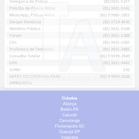
Delegacia de Polícia
(81)3631-5237
Pelotão de Polícia Militar
(81) 3631-5241
WhatsApp, Polícia Militar
(81) 9 9985-1855
Disque Denúncia
(81) 3719-4545
Minitério Público
(81) 3631-5248
Fórum
(81) 3631-1288
CDL
(81) 3631-1003
Prefeitura de Timbaúba
(81) 3631-3485
Conselho Tutelar
(81) 9 9399-2949
UPA
(81) 3631-0443
SAMU
192
ARTES DECORATIVAS PARA
(81) 9 9964-3026
AMBIENTES
Cidades
Aliança
Belém-PA
Calumbi
Camutanga
Florianópolis-SC
Guarujá-SP
Ingazeira