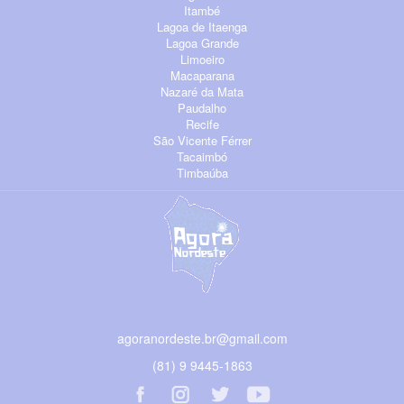
Itambé
Lagoa de Itaenga
Lagoa Grande
Limoeiro
Macaparana
Nazaré da Mata
Paudalho
Recife
São Vicente Férrer
Tacaimbó
Timbaúba
agoranordeste.br@gmail.com
(81) 9 9445-1863