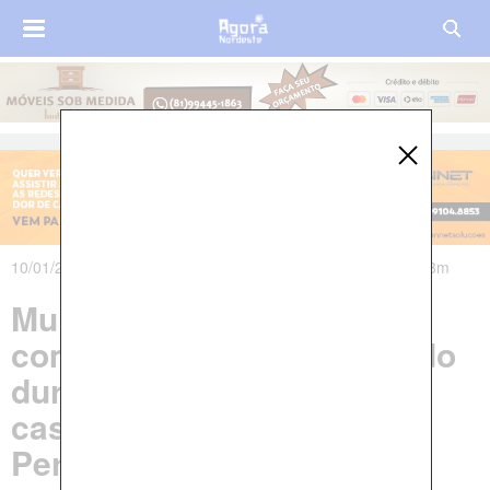
10/01/2020 às 16h53m - Atualizado em 10/01/2020 às 18h13m
Mulher é morta a tiros e
companheiro dela fica ferido
durante assalto dentro de
casa no Agreste de
Pernambuco