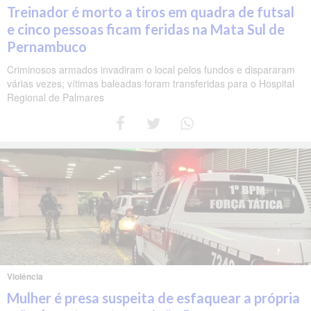
Treinador é morto a tiros em quadra de futsal
e cinco pessoas ficam feridas na Mata Sul de
Pernambuco
Criminosos armados invadiram o local pelos fundos e dispararam
várias vezes; vítimas baleadas foram transferidas para o Hospital
Regional de Palmares
Violência
Mulher é presa suspeita de esfaquear a própria