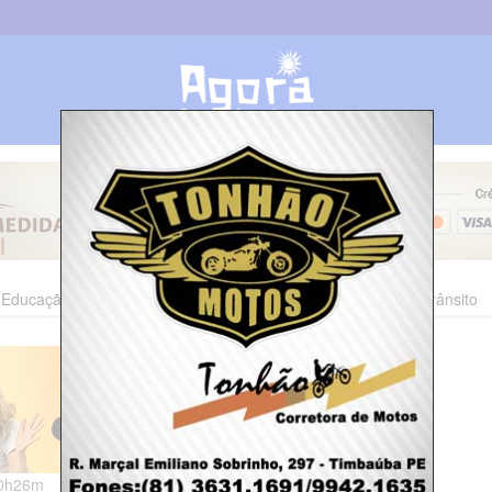
Educação
Esporte
Cultura
Polícia
Economia
Trânsito
10h26m