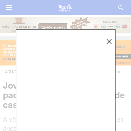
14/01/2020 às 19h36m - Atualizado em 14/01/2020 às 19h55m
Jovem é suspeito de matar
padrasto a facadas dentro de
casa, no Sertão da Paraíba
A vítima, o agricultor Ademir Pereira, de 31
anos, foi esfaqueada por duas vezes.