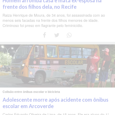
Homem arromba casa e mata ex-esposa na
frente dos filhos dela, no Recife
Raiza Henrique de Moura, de 34 anos, foi assassinada com ao
menos seis facadas na frente dos filhos menores de idade.
Criminoso foi preso em flagrante pelo feminicídio.
Colisão entre ônibus escolar e bicicleta
Adolescente morre após acidente com ônibus
escolar em Arcoverde
Carlos Eduardo Oliveira de Lima, de 15 anos. Ele era aluno do 1°