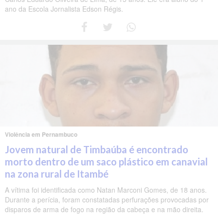
ano da Escola Jornalista Edson Régis.
Violência em Pernambuco
Jovem natural de Timbaúba é encontrado
morto dentro de um saco plástico em canavial
na zona rural de Itambé
A vítima foi identificada como Natan Marconi Gomes, de 18 anos.
Durante a perícia, foram constatadas perfurações provocadas por
disparos de arma de fogo na região da cabeça e na mão direita.