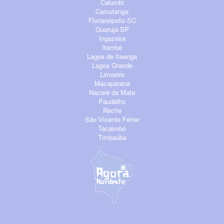
Calumbi
Camutanga
Florianópolis-SC
Guarujá-SP
Ingazeira
Itambé
Lagoa de Itaenga
Lagoa Grande
Limoeiro
Macaparana
Nazaré da Mata
Paudalho
Recife
São Vicente Férrer
Tacaimbó
Timbaúba