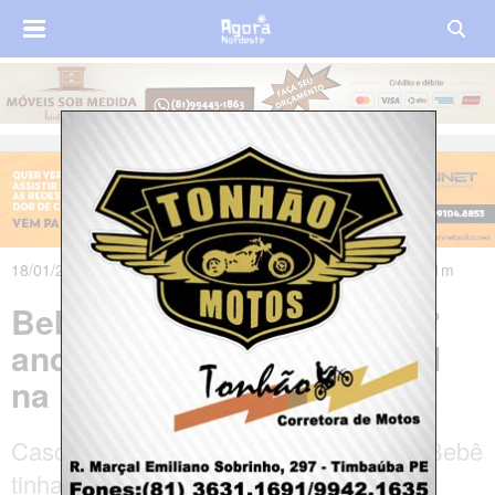
18/01/2020 às 07h28m - Atualizado em 18/01/2020 às 08h11m
Bebê morre após cair do 2°
andar de prédio residencial
na Bahia
Caso aconteceu em Feira de Santana. Bebê
tinha 11 meses e ficou internada em