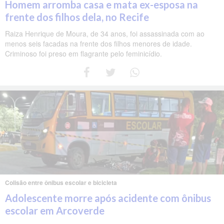
Homem arromba casa e mata ex-esposa na
frente dos filhos dela, no Recife
Raiza Henrique de Moura, de 34 anos, foi assassinada com ao
menos seis facadas na frente dos filhos menores de idade.
Criminoso foi preso em flagrante pelo feminicídio.
Colisão entre ônibus escolar e bicicleta
Adolescente morre após acidente com ônibus
escolar em Arcoverde