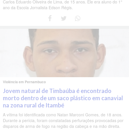
Carlos Eduardo Oliveira de Lima, de 15 anos. Ele era aluno do 1°
ano da Escola Jornalista Edson Régis.
Violência em Pernambuco
Jovem natural de Timbaúba é encontrado
morto dentro de um saco plástico em canavial
na zona rural de Itambé
A vítima foi identificada como Natan Marconi Gomes, de 18 anos.
Durante a perícia, foram constatadas perfurações provocadas por
disparos de arma de fogo na região da cabeça e na mão direita.