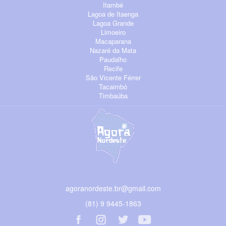
Itambé
Lagoa de Itaenga
Lagoa Grande
Limoeiro
Macaparana
Nazaré da Mata
Paudalho
Recife
São Vicente Férrer
Tacaimbó
Timbaúba
agoranordeste.br@gmail.com
(81) 9 9445-1863