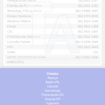
Delegacia de Polícia
(81)3631-5237
Pelotão de Polícia Militar
(81) 3631-5241
WhatsApp, Polícia Militar
(81) 9 9985-1855
Disque Denúncia
(81) 3719-4545
Minitério Público
(81) 3631-5248
Fórum
(81) 3631-1288
CDL
(81) 3631-1003
Prefeitura de Timbaúba
(81) 3631-3485
Conselho Tutelar
(81) 9 9399-2949
UPA
(81) 3631-0443
SAMU
192
ARTES DECORATIVAS PARA
(81) 9 9964-3026
AMBIENTES
Cidades
Aliança
Belém-PA
Calumbi
Camutanga
Florianópolis-SC
Guarujá-SP
Ingazeira